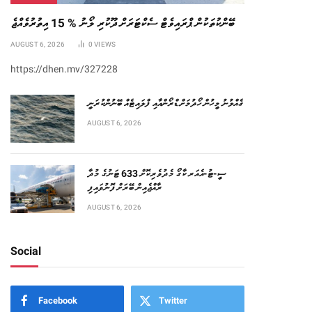
ބޭންކުތަކުން ޕްރައިވެޓް ސެކްޓަރަށް ދޫކުރި ލޯނު % 15 އިތުރުވެއްޖެ
AUGUST 6, 2026
0
VIEWS
https://dhen.mv/327228
ގެއްލުނު މީހުން ހޯދުމަށް ޑްރޯންއާއި ފްލައިޓެއް ބޭނުންކުރަނީ
AUGUST 6, 2026
ސީ-ޓު-އެއަރ ކާގޯ މެދުވެރިކޮށް 633 ޓަނުގެ މުދާ
ރާއްޖެއިން ބޭރަށް ފޮނުވައިފި
AUGUST 6, 2026
Social
Facebook
Twitter