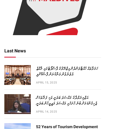
Last News
ހަމަލާތައް ހުއްޓާލަންދެން އިޒްރޭލުގެ ޕާސްޕޯޓުގައި ރާއްޖެ
އެތެރެވުން މަނާކުރަން ފާސްކޮށްފި
APRIL 15, 2025
އަޒްމިރަލްދާގެ މައްސަލަ ބަލަނީ ވަކި ފަރާތަކަށް
ޖެހިގެންކަމަށް ބުނެ ހުށަހެޅި މައްސަލަ މަޖިލީހުން ބަލަނީ
APRIL 14, 2025
52 Years of Tourism Development