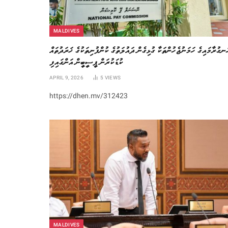
MALDIVES
ަނގުރާމައިގެ ހަމަނުޖެހުންތަކާ ގުޅިގެން ދައުލަތުގެ ކުންފުނިތަކުގެ ޚަރަދުތައް
ކުޑަކުރަން ޕީސީބީން އަންގައިފި
APRIL 9, 2026
5
VIEWS
https://dhen.mv/312423
MALDIVES