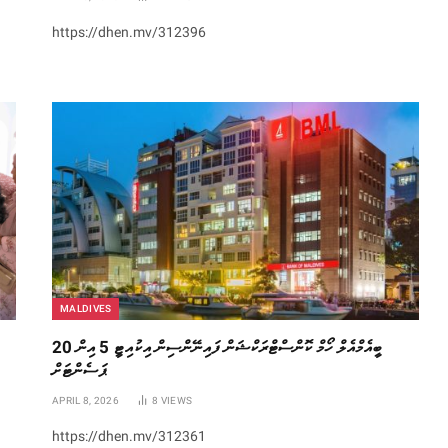
https://dhen.mv/312396
MALDIVES
ބީއެމްއެލް ހޯމް ކޮންސްޓްރަކްޝަން ފައިނޭންސިން އިކުއިޓީ 5 އިން 20
ޕަސެންޓަށް
APRIL 8, 2026
8
VIEWS
https://dhen.mv/312361