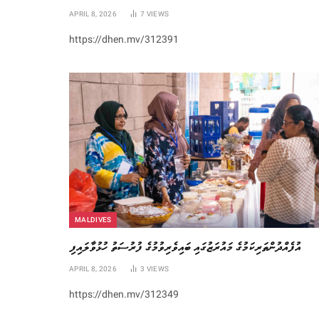
APRIL 8, 2026
7
VIEWS
https://dhen.mv/312391
MALDIVES
އުފެއްދުންތަރިކަމުގެ މައުރަޒުގައި ބައިވެރިވުމުގެ ފުރުސަތު ހުޅުވާލައިފި
APRIL 8, 2026
3
VIEWS
https://dhen.mv/312349