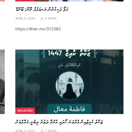
ގަޕޯ ވަކިކުރުން ރަނގަޅެއް ނޫން: ބޮންޑޭ
APRIL 8, 2026
4
VIEWS
https://dhen.mv/312383
MALDIVES
ޒަކާތު ކުއިޒްއިން އެއްވަނަ ހޯދައި އުމްރާ ދަތުރު ލިބުނީ މައާލްއަށް
APRIL 8, 2026
7
VIEWS