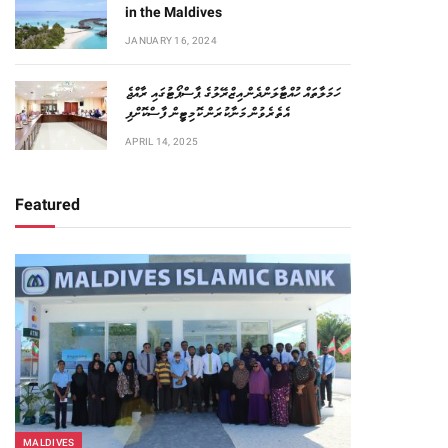
in the Maldives
JANUARY 16, 2024
ހަމަލާތައް ހުއްޓާލަންދެން އިޒްރޭލުގެ ޕާސްޕޯޓުގައި ރާއްޖެ
އެތެރެވުން މަނާކުރަން ކޮމިޓީން ފާސްކޮށްފި
APRIL 14, 2025
Featured
MALDIVES