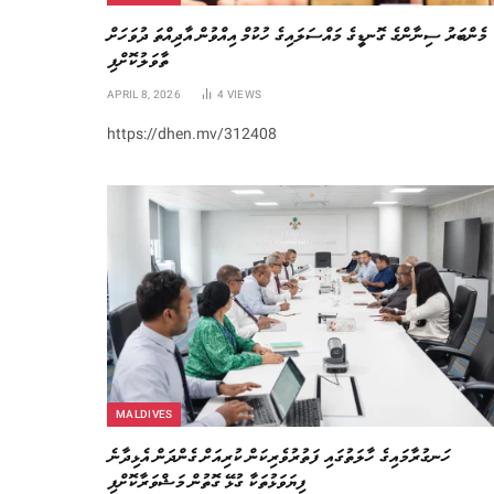
މެންބަރު ސިނާންގެ ގޮނޑީގެ މައްސަލައިގެ ހުކުމް އިއްވުން އާދިއްތަ ދުވަހަށް
ތާވަލުކޮށްފި
APRIL 8, 2026
4
VIEWS
https://dhen.mv/312408
MALDIVES
ހަނގުރާމައިގެ ހާލަތުގައި ފަތުރުވެރިކަން ކުރިއަށް ގެންދަން އެޅިދާނެ
ފިޔަވަޅުތަކާ ގުޅޭ ގޮތުން މަޝްވަރާކޮށްފި