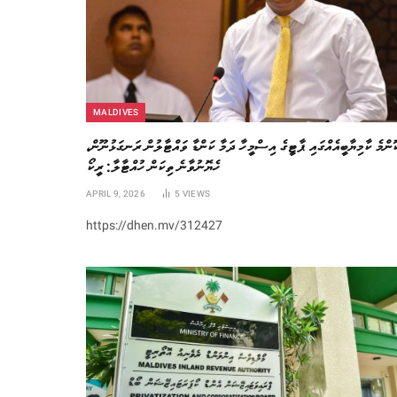
MALDIVES
ކޮންމެ ކާމިޔާބީއެއްގައި ޕާޓީގެ އިސްމީހާ ދަމާ ކަންޑާ ވައްޓާލުން ރަނގަޅުނޫން
ހެޔޮނުވާނެ ތިކަން ހުއްޓާލާ: ރީކޯ
APRIL 9, 2026
5
VIEWS
https://dhen.mv/312427