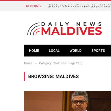
TRENDING
ްކުތަކުން ޕްރައިވެޓް ސެކްޓަރަށް ދޫކުރި ލޯނު % 15 އިތުރުވެއްޖެ
HOME
LOCAL
WORLD
SPORTS
»
Home
Category: "Maldives" (Page 215)
BROWSING:
MALDIVES