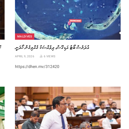
MALDIVES
އުދަރެސް ބޯޓު އަޑިގޮސް، ދިވެއްސަކު ގެއްލިގެން ހޯދަނީ
،
APRIL 9, 2026
6
VIEWS
https://dhen.mv/312420