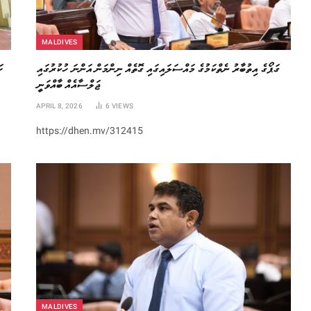
MALDIVES
ގަޕޯގެ އިތުބާރު ނެތްކަމުގެ މައްސަލައިގައި ގޮތެއް ނިންމަން އަންނަ ހުކުރުގައި
ހ
ޖަލްސާއެއް ބާއްވަނީ
APRIL 8, 2026
6
VIEWS
https://dhen.mv/312415
MALDIVES