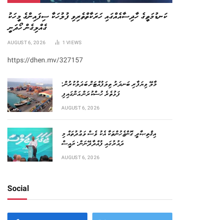
ކަނޑުމަތީގެ ހާދިސާއެއްގައި ހަރަކާތްތެރިވި ފުލުހަކާ ސިފައިންގެ މީހަކު
ގެއްލިގެން ހޯދަނީ
AUGUST 6, 2026
1
VIEWS
https://dhen.mv/327157
މާލޭ ވިޔަފާރި ބަނދަރު ތިލަފުއްޓަށް ބަދަލުކުރުން:
ފަޅުތެރެ ހުސްކުރަން އަންގައިފި
AUGUST 6, 2026
އިޤްތިޞާދީ ގޮންޖެހުންތަކާ އެކު ވެސް ވަޢުދުތައް މި
ދައުރުގައި ފުއްދާދޭނަން: ރައީސް
AUGUST 6, 2026
Social