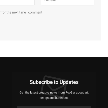
 for the next time I comment.
Subscribe to Updates
Get the latest creative news from FooBar about art,
design and business.