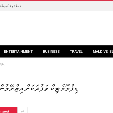
ކަނޑުމަތީގެ ހާދިސާއެއް
ENTERTAINMENT
BUSINESS
TRAVEL
MALDIVE IS
ޑިޕްލޮ
ޑިޕްލޮމެޓިކް ވަފުދަކަށް އިޒްރޭލުން
nterest