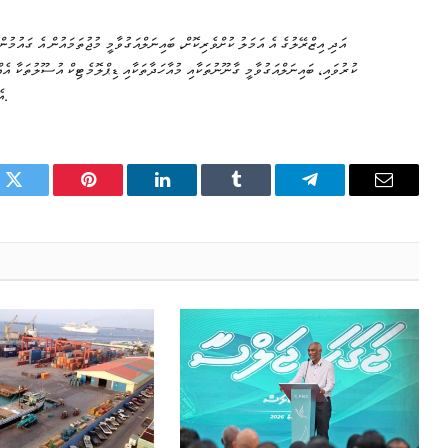
އަދި އިޒްރޭލުގެ އެ އަމަލު ކުށްވެރިކޮށް، ބައިނަލްއަގުވާމީ މުޖުތަމައުން އެ ގައުމުނ
ކުރުވައި، ބައިނަލްއަގުވާމީ ގާނޫނުތަކާއި މުއާހަދާތަކާއި ޑިޕްލޮމެޓިކް އުސޫލުތަކާ އެއ
އެޅުމަށް ވެސް ފޮރިން މިނިސްޓްރީން ނެރުނު ބަޔާނުގައި ވަނީ ގޮވާލާފަ އެވެ.
k
Twitter
Pinterest
LinkedIn
Tumblr
Telegram
Email