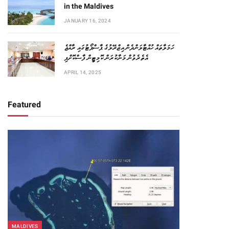
in the Maldives
JANUARY 16, 2024
ހަމަލާތައް ހުއްޓާލަންދެން އިޒްރޭލުގެ ޕާސްޕޯޓުގައި ރާއްޖެ
އެތެރެވުން މަނާކުރަން ކޮމިޓީން ފާސްކޮށްފި
APRIL 14, 2025
Featured
MALDIVES