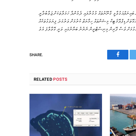
ް ބައިނަލްއަގުވާމީ ގާނޫނުތައް މުގުރާލައި ދެމުންދާ ހަމަލާތަކަށް ޖަވާބުދާރީ
ްގޮތަށް ޑިޕްލޮމެޓިކް މިޝަންތައް ހިމާޔަތް ކުރުމަށް ވަރުގަދަ ފިޔަވަޅުތަކެއް
SHARE.
Faceboo
RELATED
POSTS