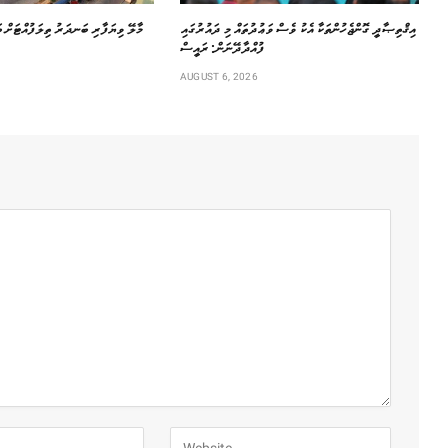
އިޤްތިޞާދީ ގޮންޖެހުންތަކާ އެކު ވެސް ވަޢުދުތައް މި ދައުރުގައި
މާލޭ ވިޔަފާރި ބަނދަރު ތިލަފުއްޓަށް ބ
ފުއްދާދޭނަން: ރައީސް
AUGUST 6, 2026