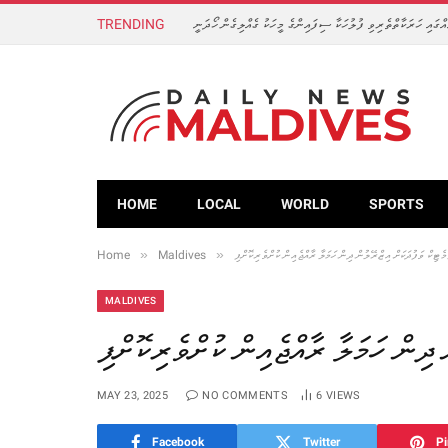
TRENDING
ގައި ހަރަކާތްތެރިވި ފުލުހަކާ ސިފައިންގެ މީހަކު ގެއްލިގެން ހޯދަނީ
HOME
LOCAL
WORLD
SPORTS
»
»
Home
Maldives
މެޓިކް ވަފުދަކަށް އިޒްރޭލުން ދިން ހަމަލާ ރާއްޖެއިން ކުށްވެރިކޮށްފި
MALDIVES
 ދިން ހަމަލާ ރާއްޖެއިން ކުށްވެރިކޮށްފި
MAY 23, 2025
NO COMMENTS
6
VIEWS
Facebook
Twitter
Pi