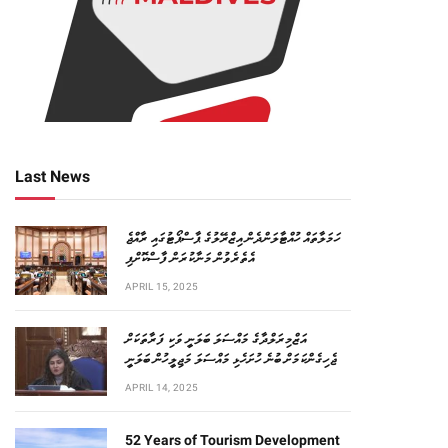
Last News
ހަމަލާތައް ހުއްޓާލަންދެން އިޒްރޭލުގެ ޕާސްޕޯޓުގައި ރާއްޖެ
އެތެރެވުން މަނާކުރަން ފާސްކޮށްފި
APRIL 15, 2025
އަޒްމިރަލްދާގެ މައްސަލަ ބަލަނީ ވަކި ފަރާތަކަށް
ޖެހިގެންކަމަށް ބުނެ ހުށަހެޅި މައްސަލަ މަޖިލީހުން ބަލަނީ
APRIL 14, 2025
52 Years of Tourism Development