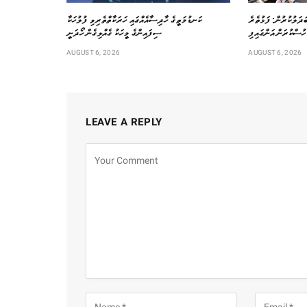
ަދަލުކުރުން: ފަޅުތެރެ
ކަނޑުމަތީގެ ހާދިސާއެއްގައި ހަރަކާތްތެރިވި ފުލުހަކާ
ހުސްކުރަން އަންގައިފި
ސިފައިންގެ މީހަކު ގެއްލިގެން ހޯދަނީ
AUGUST 6, 2026
AUGUST 6, 2026
LEAVE A REPLY