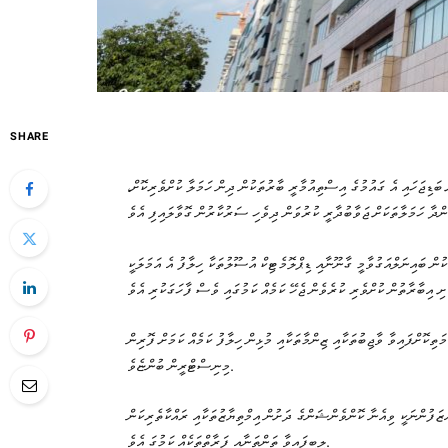
SHARE
 ބަޑިޖަހައި އެ ގައުމުގެ އިސްތިއުމާރީ ބާރުތަކުން ދިން ހަމަލާ ކުށްވެރިކޮށް
ް ބައިނަލްއަގުވާމީ ގާނޫނާއި ޑިޕްލޮމެޓިކް އުސޫލުތަކާ ހިލާފު އެ އަމަލަކީ
ަތިކޮށްފައިވާ ވާޖިބުތަކާއި ޒިންމާތަކާއި މުޅިން ހިލާފު ކަމެއް ކަމަށް ފޮރިން
މިނިސްޓްރީން ބުންޏެވެ.
ޒަފުންނަކީ ވިއެނާ ކޮންވެންޝަންގެ ދަށުން އިމްތިޔާޒުތަކާއި ރައްކާތެރިކަން
ލިބިފައިވާ ތަންތަނާއި ފަރާތްތަކެއް ކަމުގަ އެވެ.