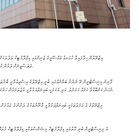
އިޒްރޭލުން ހިފާފައިވާ ހުޅަނގު އައްސޭރީގެ ޖެނިންގައި ޑިޕްލޮމެޓިކް ވަފުދަކަށް،
ފަލަސްތީނަށް ދެމުން ގެންދާ ހަމަލާތަކަށް ޖަވާބުދާރީ ކުރުވަން ދިވެހި ސަރުކާރުން ގޮވާލައިފި އެވެ.
ފޮރިން މިނިސްޓްރީން ރޭ ނެރުނު ބަޔާނެއްގައި ބުނީ އިޒްރޭލުގެ އިސްތިއުމާރީ ބާރުތަކުނ
ނުހަނު ކަންބޮޑުވާ ކަމެއް ކަމަށެވެ. އަދި އެކަމަކީ ބައިނަލްއަގުވާމީ މުޖުތަމައުން ހަރުކަށި އިބާރާތުން ކުށްވެރި ކުރެވެން ޖެހޭ ކަމެއް ކަމުގައި ވެސް ފާހަގަކުރި އެވެ.
އިޒްރޭލުގެ އެ އަމަލުތަކަކީ ބައިނަލްއަގުވާމީ ގާނޫނުތަކުގެ ދަށުން އެ ގައުމަށް މ
އެ މިނިސްޓްރީން ބުނި ގޮތުގައި ޑިޕްލޮމެޓިކް މިޝަންސްތަކާއި ޑިޕްލޮމެޓިކް މުވައް