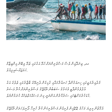
ގދ. ތިނަދޫއިން ވެސް މަސްވެރިންނަށް ހެޔޮ އަގުގައި ތެޔޮ ލިބޭނެ އިންތިޒާމް
ހަމަޖައްސައިފިއެވެ.
މެދުއިރުމަތީގައި ހިނގަމުންދާ ހަނގުރާމައާއި ގުޅިގެން ދުނިޔޭގެ ބާޒާރުގައި ތެލުގެ އަގު
އުފުލެމުންދާތީ އެކަމުގެ ސަބަބުން ރާއްޖޭގެ މަސްވެރިންނަށް ކުރާ އަސަރު
ކުޑަކުރުމަށްޓަކައި ސަރުކާރުން އަންނަނީ ގިނަ މަސައްކަތްތަކެއް ކުރަމުންނެވެ.
އެގޮތުން މިދިޔަ މަހުގެ 22އިން ފެށިގެން މަސްވެރިކަން ކުރާ ހުރިހާ ދޯނިފަހަރަށް ރާއްޖޭގެ