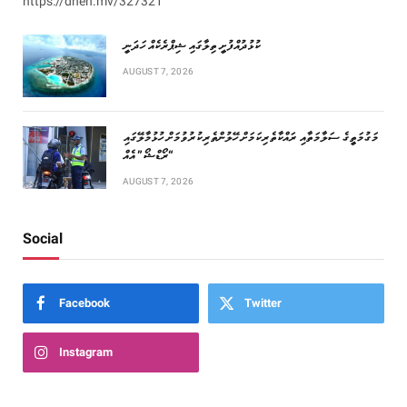
https://dhen.mv/327321
ކުޅުދުއްފުށީ ތިލާގައި ޝިޕްރެކެއް ހަދަނީ
AUGUST 7, 2026
މަގުމަތީގެ ސަލާމަތާއި ރައްކާތެރިކަމަށް ހޭލުންތެރިކުރުވުމަށް ހުޅުމާލޭގައި
“ރޯޑްޝޯ” އެއް
AUGUST 7, 2026
Social
Facebook
Twitter
Instagram