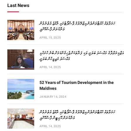
Last News
ހަމަލާތައް ހުއްޓާލަންދެން އިޒްރޭލުގެ ޕާސްޕޯޓުގައި ރާއްޖެ އެތެރެވުން
މަނާކުރަން ފާސްކޮށްފި
APRIL 15, 2025
އަޒްމިރަލްދާގެ މައްސަލަ ބަލަނީ ވަކި ފަރާތަކަށް ޖެހިގެންކަމަށް ބުނެ ހުށަހެޅި
މައްސަލަ މަޖިލީހުން ބަލަނީ
APRIL 14, 2025
52 Years of Tourism Development in the
Maldives
JANUARY 16, 2024
ހަމަލާތައް ހުއްޓާލަންދެން އިޒްރޭލުގެ ޕާސްޕޯޓުގައި ރާއްޖެ އެތެރެވުން
މަނާކުރަން ކޮމިޓީން ފާސްކޮށްފި
APRIL 14, 2025