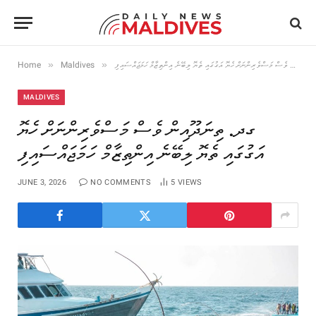
»
»
Home
Maldives
ގދ. ތިނަދޫއިން ވެސް މަސްވެރިންނަށް ހެޔޮ އަގުގައި ތެޔޮ ލިބޭނެ އިންތިޒާމް ހަމަޖައްސައިފި
MALDIVES
ގދ. ތިނަދޫއިން ވެސް މަސްވެރިންނަށް ހެޔޮ
އަގުގައި ތެޔޮ ލިބޭނެ އިންތިޒާމް ހަމަޖައްސައިފި
JUNE 3, 2026
NO COMMENTS
5
VIEWS