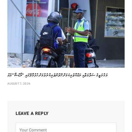
މަގުމަތީގެ ސަލާމަތާއި ރައްކާތެރިކަމަށް ހޭލުންތެރިކުރުވުމަށް ހުޅުމާލޭގައި “ރޯޑްޝޯ” އެއް
AUGUST 7, 2026
LEAVE A REPLY