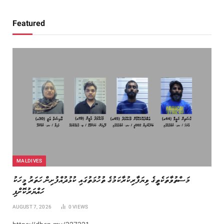
Featured
MALDIVES
މަސްތުވާތަކެތީގެ ވިޔަފާރިކުރާކަމުގެ ތުހުމަތުގައި ކުޅުދުއްފުށިން ހަތަރު މީހަކު
ހައްޔަރުކޮށްފި
AUGUST 7, 2026
0
VIEWS