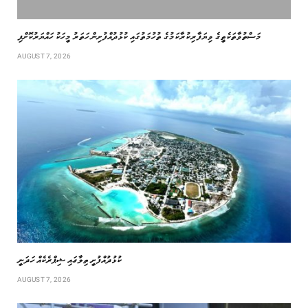
މަސްތުވާތަކެތީގެ ވިޔަފާރިކުރާކަމުގެ ތުހުމަތުގައި ކުޅުދުއްފުށިން ހަތަރު މީހަކު ހައްޔަރުކޮށްފި
AUGUST 7, 2026
ކުޅުދުއްފުށީ ތިލާގައި ޝިޕްރެކެއް ހަދަނީ
AUGUST 7, 2026