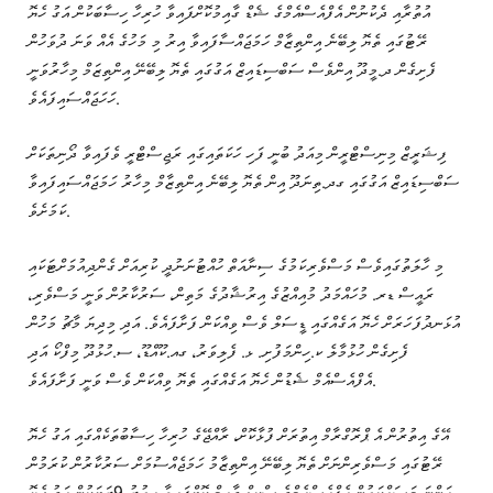
އުތުރާއި ދެކުނުން އެފްއެސްއެމްގެ ޝެޑް ގާއިމުކޮށްފައިވާ ހުރިހާ ހިސާބަކުން އަގު ހެޔޮ
ރޭޓުގައި ތެޔޮ ލިބޭނެ އިންތިޒާމް ހަމަޖައްސާފައިވާ އިރު މި މަހުގެ އެއް ވަނަ ދުވަހުން
ފެށިގެން ދ.މީދޫ އިންވެސް ސަބްސިޑައިޒް އަގުގައި ތެޔޮ ލިބޭނޭ އިންތިޒަމް މިހާރުވަނީ
ހަހަޖައްސައިފައެވެ.
ފިޝަރީޒް މިނިސްޓްރީން މިއަދު ބުނީ ފަހި ހަކަތައިގައި ރަޖިސްޓްރީ ވެފައިވާ ދޯނިތަކަށް
ސަބްސިޑައިޒް އަގުގައި ގދ.ތިނަދޫ އިން ތެޔޮ ލިބޭނެ އިންތިޒާމް މިހާރު ހަމަޖައްސައިފައިވާ
ކަމަށެވެ.
މި ހާލަތުގައިވެސް މަސްވެރިކަމުގެ ސިނާއަތް ހުއްޓުނަނުދީ ކުރިއަށް ގެންދިއުމަށްޓަކައި
ރައީސް ޑރ. މުހައްމަދު މުއިއްޒުގެ އިރުޝާދުގެ މަތިން، ސަރުކާރުން ވަނީ މަސްވެރި،
އުޅަނދުފަހަރަށް ހެޔޮ އަގެއްގައި ޑީސަލް ވެސް ވިއްކަން ފަށާފައެވެ. އަދި މިދިޔަ މާޗު މަހުން
ފެށިގެން ހުޅުމާލެ ކ.ހިންމަފުށި. ޅ. ފެލިވަރު، ގއ.ކޫއްޑޫ، ސ.ހުޅުދޫ މިފްކޯ އަދި
އެފްއެސްއެމް ޝެޑުން ހެޔޮ އަގެއްގައި ތެޔޮ ވިއްކަން ވެސް ވަނީ ފަށާފައެވެ.
އޭގެ އިތުރުން އެ ޕްރޮގްރާމް އިތުރަށް ފުޅާކޮށް، ރާއްޖޭގެ ހުރިހާ ހިސާބުތަކެއްގައި އަގު ހެޔޮ
ރޭޓުގައި މަސްވެރިންނަށް ތެޔޮ ލިބޭނޭ އިންތިޒާމު ހަމަޖެއްސުމަށް ސަރުކާރުން ކުރަމުން
އަންނަ މަސައްކަތުން އެފްއެސްއެމްގެ ސްކިޑް ގާއިމް ކޮށްފައިވާ އިތުރު 9ރަށަކުން އަގު ހެޔޮ