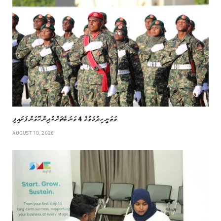
ވަތަނީ ހިދުމަތުގެ 4 ވަނަ ބެޗަށް ކުދިން ހޮވަން ފަށައިފި
AUGUST 10, 2026