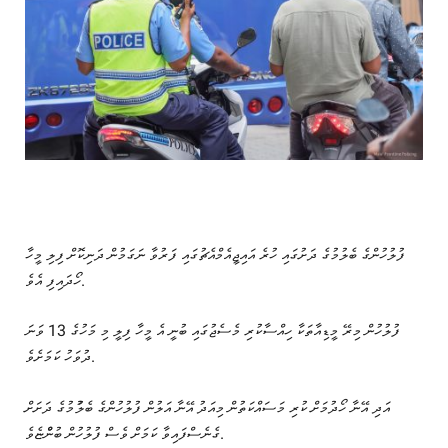
ފުލުހުންގެ ބެލުމުގެ ދަށުގައި ހުރެ އައިޖީއެމްއެޗުގައި ފަރުވާ ނަގަމުން ދަނިކޮށް ފިލި މީހާ
ހޯދައިފި އެވެ.
ފުލުހުން މިރޭ މީޑިއާތަކާ ހިއްސާކުރި މެސެޖުގައި ބުނީ އެ މީހާ ފިލީ މި މަހުގެ 13 ވަނަ
ދުވަހު ކަމަށެވެ.
އަދި އޭނާ ހޯދުމަށް ކުރި މަސައްކަތުން މިއަދު އޭނާ އަލުން ފުލުހުންގެ ބެލުުމުގެ ދަށަށް
ގެނެސްފައިވާ ކަމަށް ވެސް ފުލުހުން ބުންްޏެވެ.