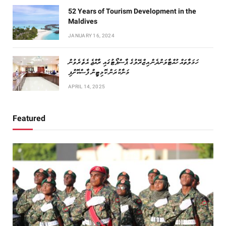
52 Years of Tourism Development in the
Maldives
JANUARY 16, 2024
ހަމަލާތައް ހުއްޓާލަންދެން އިޒްރޭލުގެ ޕާސްޕޯޓުގައި ރާއްޖެ އެތެރެވުން
މަނާކުރަން ކޮމިޓީން ފާސްކޮށްފި
APRIL 14, 2025
Featured