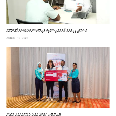
އެސްއެމްއީ ޑިޖިޓަލްގެ ލޯނުތައް އިސްލާމިކް ފައިނޭންސަށް ބަދަލުކުރަން އޯޕަންޑޭއެއް
AUGUST 10, 2026
ޗައިނާ ޓޫރިސްޓުންގެ އަދަދު ދެލައްކައަށްވުރެ މައްޗަށް!