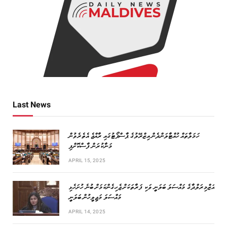
Last News
ހަމަލާތައް ހުއްޓާލަންދެން އިޒްރޭލުގެ ޕާސްޕޯޓުގައި ރާއްޖެ އެތެރެވުން
މަނާކުރަން ފާސްކޮށްފި
APRIL 15, 2025
އަޒްމިރަލްދާގެ މައްސަލަ ބަލަނީ ވަކި ފަރާތަކަށް ޖެހިގެންކަމަށް ބުނެ ހުށަހެޅި
މައްސަލަ މަޖިލީހުން ބަލަނީ
APRIL 14, 2025