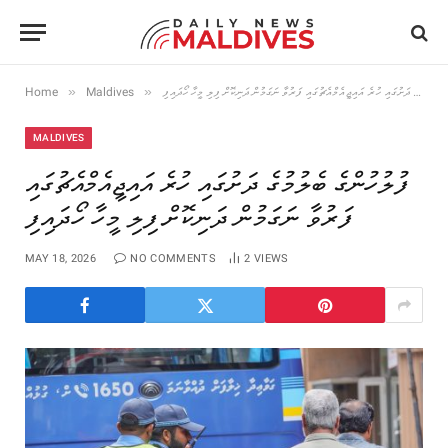
»
»
Home
Maldives
ފުލުހުންގެ ބެލުމުގެ ދަށުގައި ހުރެ އައިޖީއެމްއެޗުގައި ފަރުވާ ނަގަމުން ދަނިކޮށް ފިލި މީހާ ހޯދައިފި
MALDIVES
ފުލުހުންގެ ބެލުމުގެ ދަށުގައި ހުރެ އައިޖީއެމްއެޗުގައި
ފަރުވާ ނަގަމުން ދަނިކޮށް ފިލި މީހާ ހޯދައިފި
MAY 18, 2026
NO COMMENTS
2
VIEWS