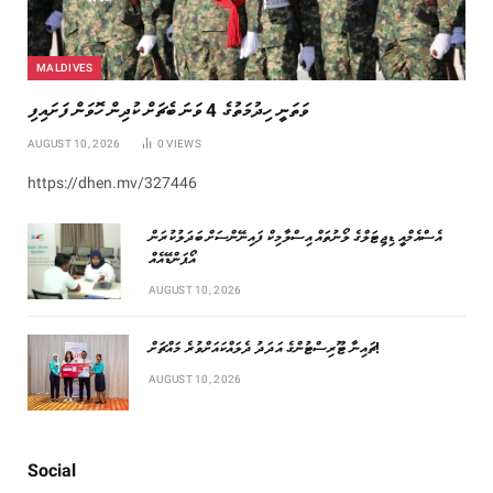
MALDIVES
ވަތަނީ ހިދުމަތުގެ 4 ވަނަ ބެޗަށް ކުދިން ހޮވަން ފަށައިފި
AUGUST 10, 2026
0
VIEWS
https://dhen.mv/327446
އެސްއެމްއީ ޑިޖިޓަލްގެ ލޯނުތައް އިސްލާމިކް ފައިނޭންސަށް ބަދަލުކުރަން
އޯޕަންޑޭއެއް
AUGUST 10, 2026
ޗައިނާ ޓޫރިސްޓުންގެ އަދަދު ދެލައްކައަށްވުރެ މައްޗަށް!
AUGUST 10, 2026
Social