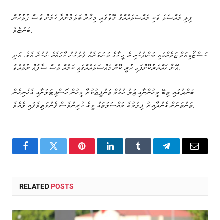
ފިލި މައްސަލަ ވަކި މައްސަލައެއްގެ ގޮތުގައި މިހާރު ބަލަމުންދާ ކަމަށް ވެސް ފުލުހުން
ބުންޏެވެ.
ކަސްޓޯޑިއަލް ޖަލެއްގައި ބަންދުކުރި އެ މީހާގެ ވަނަވަރެއް ފުލުހުން ހާމައެއް ނުކުރެ އެވެ. އަދި
އޭނާ ހައްޔަރުކޮށްފައި ހުރީ ކޮން މައްސަލައެއްގައި ކަމެއް ވެސް ސާފެއް ނުވެއެވެ.
ބަންދުގައި ތިބޭ މީހުންނާއި ޖަލު ހުކުމް ތަންފީޒުކުރާ މީހުން ހޮސްޕިޓަލަށާއި އެހެނިހެން
ތަންތަނަށް ގެންދާއިރު ފިލުމުގެ މައްސަލަތައް މީގެ ކުރިންވެސް ފެންމަތިވެފައި ވެއެވެ.
Facebook
Twitter
Pinterest
LinkedIn
Tumblr
Telegram
Email
RELATED
POSTS