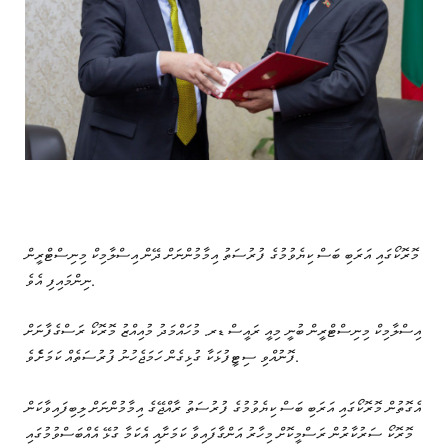
މޮރޮކޯގައި އަރަބި ބަސް ކިޔެވުމުގެ ފުރުސަތު އިމާމުންނަށް ދޭން އިސްލާމިކް މިނިސްޓްރީން
ނިންމައިފި އެވެ.
އިސްލާމިކް މިނިސްޓްރީން ބުނީ މިއީ ރައީސް ޑރ. މުހައްމަދު މުއިއްޒު މޮރޮކޯ ރަސްގެފާނަށް
ފޮނުއްވި ސިޓީފުޅަކާ ގުޅިގެން ހަމަޖެހުނު ފުރުސަތެއް ކަމަށެެވެ.
އެގޮތުން މޮރޮކޯގައި އަރަބި ބަސް ކިޔެވުމުގެ ފުރުސަތު ރާއްޖޭގެ އިމާމުންނަށް ލިބިފައިވާކަން
މޮރޮކޯ ސަރުކާރުން ރަސްމީކޮށް މިހާރު އަންގާފައިވާ ކަމަށާއި އެކަމާ ގުޅޭ އެއްބަސްވުމުގައި