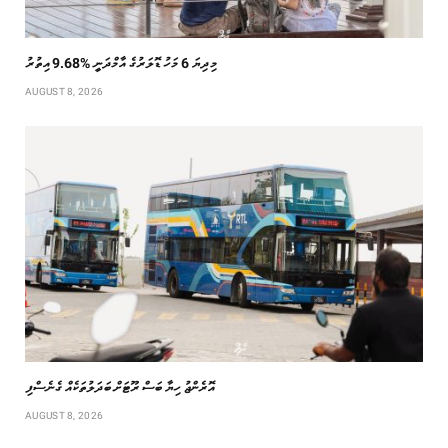
މިދިޔަ 6 މަހު ޑޮލަރުގެ އާމްދަނީ %9.68 އިތުރު
AUGUST 8, 2026
އޮރެންޖު ހިޔާ ބަސް ރޫޓަށް ބަދަލުތަކެއް ގެނެސްފި
AUGUST 8, 2026