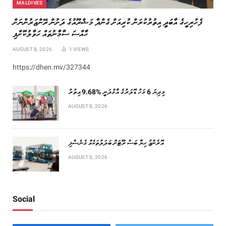
MALDIVES
ފެހުރިހީގެ އާބަދީ އިތުރުކުރަން ކުރިއަށް ގެންދާ މަޝްރޫއުގެ ދަށުން ރޭންޖަރުންނަށް
ހާއްސަ ސާމާނުތައް ހަވާލުކޮށްފި
AUGUST 8, 2026
1
VIEWS
https://dhen.mv/327344
މިދިޔަ 6 މަހު ޑޮލަރުގެ އާމްދަނީ %9.68 އިތުރު
AUGUST 8, 2026
އޮރެންޖު ހިޔާ ބަސް ރޫޓަށް ބަދަލުތަކެއް ގެނެސްފި
AUGUST 8, 2026
Social