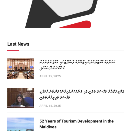
Last News
ހަމަލާތައް ހުއްޓާލަންދެން އިޒްރޭލުގެ ޕާސްޕޯޓުގައި ރާއްޖެ އެތެރެވުން
މަނާކުރަން ފާސްކޮށްފި
APRIL 15, 2025
އަޒްމިރަލްދާގެ މައްސަލަ ބަލަނީ ވަކި ފަރާތަކަށް ޖެހިގެންކަމަށް ބުނެ ހުށަހެޅި
މައްސަލަ މަޖިލީހުން ބަލަނީ
APRIL 14, 2025
52 Years of Tourism Development in the
Maldives