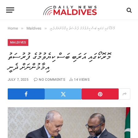
»
»
Home
Maldives
މޮރޮކޯގައި އަރަބި ބަސް ކިޔެވުމުގެ ފުރުސަތު އިމާމުންނަށް ދެނީ
MALDIVES
މޮރޮކޯގައި އަރަބި ބަސް ކިޔެވުމުގެ ފުރުސަތު
އިމާމުންނަށް ދެނީ
JULY 7, 2025
NO COMMENTS
14
VIEWS