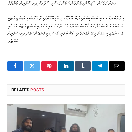
ވަރަށް އަވަހަށް ސޮއިކުރެވިގެންދާނެ ކަމަށް ވެސް އިސްލާމިކް މިނިސްޓްރީން ބުންޏެވެ.
އިމާމުންނަށް އަރަބި ބަސް ކިޔަވައިދޭން މޮރޮކޯގައި ގާއިމުކޮށްފައިވާ ހާއްސަ އިންސްޓިއުޓަކީ
އެ ގައުމުގެ ރަސްގެފާނުގެ ހާއްސަ ބެއްލެވުމުގެ ދަށުން ކުރިއަށްދާ އިންސްޓިއުޓެއް ކަމަށާއި
އެ ތަނުގައި ކިޔަވަން ތިބޭ މުއްދަތުގައި ޕޮކެޓްމަނީ ވެސް ލިބިގެންދާނެކަމަށް މިނިސްޓްރީން
ބުންޏެވެ.
Facebook
Twitter
Pinterest
LinkedIn
Tumblr
Telegram
Email
RELATED
POSTS