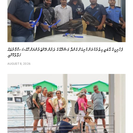
ފެހުރިހީގެ އާބަދީ އިތުރުކުރަން ކުރިއަށް ގެންދާ މަޝްރޫއުގެ ދަށުން ރޭންޖަރުންނަށް ހާއްސަ ސާމާނުތައް
ހަވާލުކޮށްފި
AUGUST 8, 2026