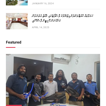
JANUARY 16, 2024
ހަމަލާތައް ހުއްޓާލަންދެން އިޒްރޭލުގެ ޕާސްޕޯޓުގައި ރާއްޖެ އެތެރެވުން
މަނާކުރަން ކޮމިޓީން ފާސްކޮށްފި
APRIL 14, 2025
Featured