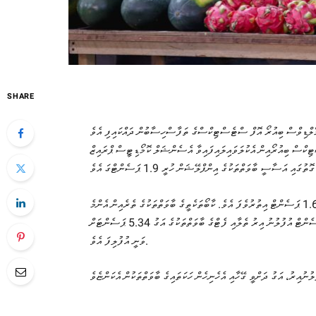
SHARE
ްޓިކްސް ބިއުރޯއިން އެކުލަވައިލައިފައިވާ އެސެންޝަލް ކޮމޯޑިޓީސް ޕްރައިޒް
އޭގެ ތެރެއިން ކާތަކެއްޗަށް ބަލާއިރު، ޖުލައި މަހުން އޮގަސްޓު މަހަށް އަގުތައް ވަނީ 1.62 ޕަސެންޓް އިތުރުވެފަ އެވެ. ކާބޯތަކެތީގެ ބާވަތްތަކުގެ ތެރެއިން އެންމެ
ބޮޑަށް އަގު އުފުލުނީ މޭވާ އާއި ތެލާއި ފެޓްގެ ބާވަތްތަކުންނެވެ. މޭވާގެ އަގު 10.20 ޕަސެންޓް އުފުލުނު އިރު ތެލާއި ފެޓްގެ ބާވަތްތަކުގެ އަގު 5.34 ޕަސެންޓަށް
ވަނީ އުފުލިފަ އެވެ.