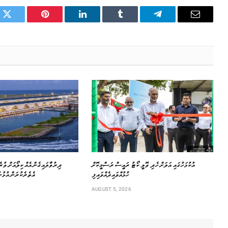
k
Twitter
Pinterest
LinkedIn
Tumblr
Telegram
Email
އުކުޅަހުގައި އަލަށް ހެދި ވޮލީ ކޯޓު ރައީސް ރަސްމީކޮށް
‏ދިރުވާލައިގެން އެއް ކިލޯއަށް ވު
ހުޅުއްވައިދެއްވައިފި
އެތެރެކުރަން އުޅުނު
AUGUST 5, 2026