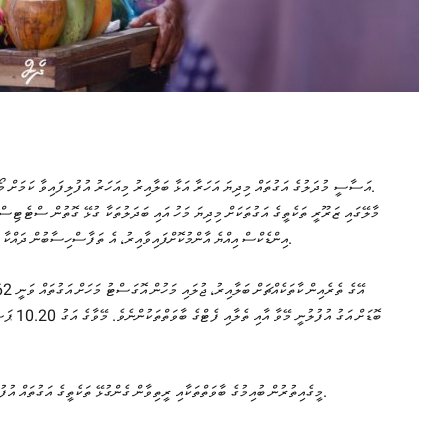
އަސާސީ މުދަލުގެ އަގުތައް މިދިޔަ އަހަރާ އަޅާ ބަލާއިރު މިއަހަރު އުފުލިފައިވާ ކަމަށް މޯލްޑިވްސް ބިއުރޯ އޮފް ސްޓެސްޓިކްސްގެ ތަފާސްހިސާބުން ދައްކައިފި އެވެ.
މާލޭގައި ޒަރޫރީ ތަކެތީގެ އަގުތަކަށް މިދިޔަ މަހު އައި ބަދަލުތަކާ ގުޅޭ ގޮތުން ސްޓެޓިސ
އިންޑެކްސް އިއްޔެ އާންމުކޮށްފައިވާއިރު، އެ ތަފާސްހިސާބުން ދައްކާ ގޮތުގައި އަސާސީ ބާވަތްތަކުގެ އިންފްލޭޝަން ހުރީ 1.9 ޕަސެންޓްގަ އެވެ.
މީގެއިތުރުން ބުއިމުގެ ބާވަތްތަކާއި ރީތިވާން ގެންގުޅޭ ތަކެތީގެ އަގުތައް އުފުލުނުއިރު، އަގު ދަށްވީ ގޭހާއި އެހެނިހެން ހަކަތައިގެ ބާވަތްތަކުން އެކަންޏެވެ.