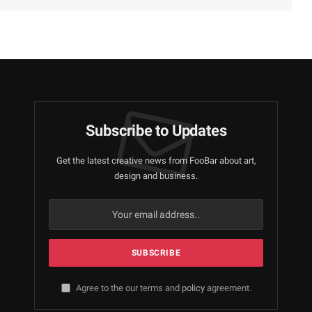
Subscribe to Updates
Get the latest creative news from FooBar about art,
design and business.
Agree to the our terms and
policy
agreement.