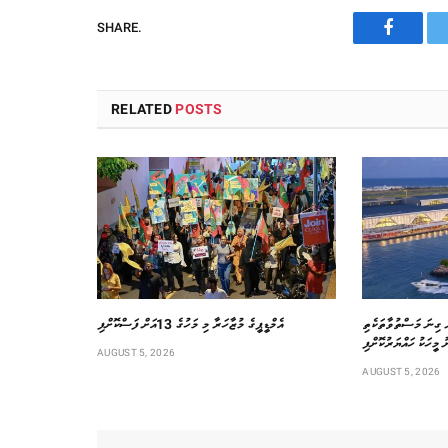
SHARE.
Faceboo
RELATED
POSTS
ރެ ގިނަ މަސްތުވާތަކެތި
އެމްޑީޕީގެ މުޒާހަރާ މި މަހުގެ 13އަށް ފަސްކޮށްފި
 މީހަކު ހައްޔަރުކޮށްފި
AUGUST 5, 2026
AUGUST 5, 2026