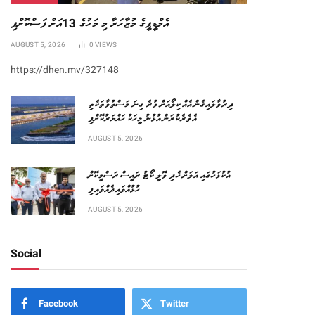
އެމްޑީޕީގެ މުޒާހަރާ މި މަހުގެ 13އަށް ފަސްކޮށްފި
AUGUST 5, 2026
0
VIEWS
https://dhen.mv/327148
‏ދިރުވާލައިގެން އެއް ކިލޯއަށް ވުރެ ގިނަ މަސްތުވާތަކެތި
އެތެރެކުރަން އުޅުނު މީހަކު ހައްޔަރުކޮށްފި
AUGUST 5, 2026
އުކުޅަހުގައި އަލަށް ހެދި ވޮލީ ކޯޓު ރައީސް ރަސްމީކޮށް
ހުޅުއްވައިދެއްވައިފި
AUGUST 5, 2026
Social
Facebook
Twitter