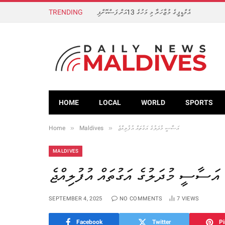
TRENDING
އެމްޑީޕީގެ މުޒާހަރާ މި މަހުގެ 13އަށް ފަސްކޮށްފި
HOME
LOCAL
WORLD
SPORTS
»
»
Home
Maldives
އަސާސީ މުދަލުގެ އަގުތައް އުފުލިއްޖެ
MALDIVES
އަސާސީ މުދަލުގެ އަގުތައް އުފުލިއްޖެ
SEPTEMBER 4, 2025
NO COMMENTS
7
VIEWS
Facebook
Twitter
Pi