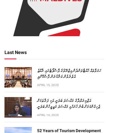
Last News
ހަމަލާތައް ހުއްޓާލަންދެން އިޒްރޭލުގެ ޕާސްޕޯޓުގައި ރާއްޖެ
އެތެރެވުން މަނާކުރަން ފާސްކޮށްފި
APRIL 15, 2025
އަޒްމިރަލްދާގެ މައްސަލަ ބަލަނީ ވަކި ފަރާތަކަށް
ޖެހިގެންކަމަށް ބުނެ ހުށަހެޅި މައްސަލަ މަޖިލީހުން ބަލަނީ
APRIL 14, 2025
52 Years of Tourism Development