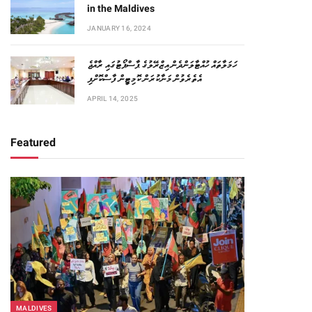
in the Maldives
JANUARY 16, 2024
ހަމަލާތައް ހުއްޓާލަންދެން އިޒްރޭލުގެ ޕާސްޕޯޓުގައި ރާއްޖެ
އެތެރެވުން މަނާކުރަން ކޮމިޓީން ފާސްކޮށްފި
APRIL 14, 2025
Featured
MALDIVES