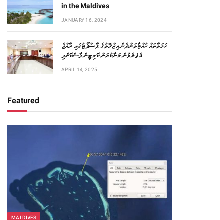
in the Maldives
JANUARY 16, 2024
ހަމަލާތައް ހުއްޓާލަންދެން އިޒްރޭލުގެ ޕާސްޕޯޓުގައި ރާއްޖެ
އެތެރެވުން މަނާކުރަން ކޮމިޓީން ފާސްކޮށްފި
APRIL 14, 2025
Featured
MALDIVES