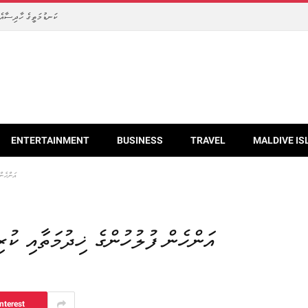
ކަނޑުމަތީގެ ހާދިސާއެއް
ENTERTAINMENT
BUSINESS
TRAVEL
MALDIVE IS
އަންހެން
އަންހެން ފުލުހުންގެ ޚިދުމަތާއި ކުރ
nterest