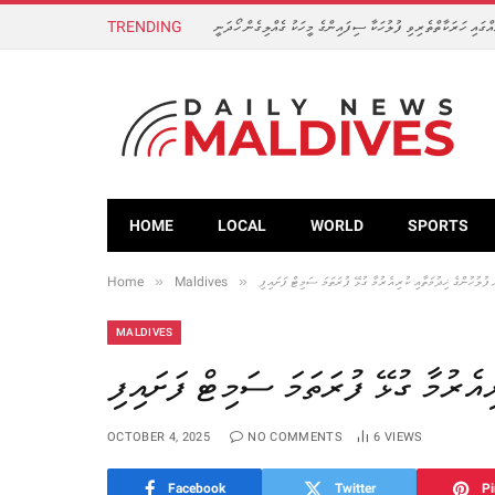
TRENDING
ގައި ހަރަކާތްތެރިވި ފުލުހަކާ ސިފައިންގެ މީހަކު ގެއްލިގެން ހޯދަނީ
HOME
LOCAL
WORLD
SPORTS
»
»
 ފުލުހުންގެ ޚިދުމަތާއި ކުރިއެރުމާ ގުޅޭ ފުރަތަމަ ސަމިޓް ފަށައިފި
Maldives
Home
MALDIVES
ިއެރުމާ ގުޅޭ ފުރަތަމަ ސަމިޓް ފަށައިފި
OCTOBER 4, 2025
NO COMMENTS
6
VIEWS
Facebook
Twitter
Pi