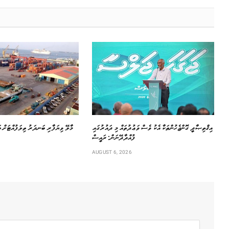
އިޤްތިޞާދީ ގޮންޖެހުންތަކާ އެކު ވެސް ވަޢުދުތައް މި ދައުރުގައި
މާލޭ ވިޔަފާރި ބަނދަރު ތިލަފުއްޓަށް ބ
ފުއްދާދޭނަން: ރައީސް
AUGUST 6, 2026