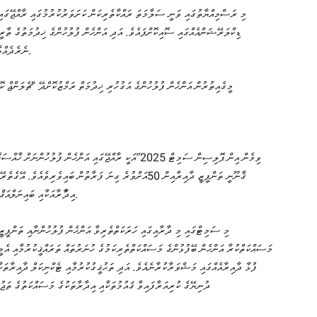
ޑިކްލަރޭޝަންއެއްގައި ސޮއިކޮށްފައެވެ. އަދި އަންހެން ފުލުހުންގެ ޚިދުމަތުގެ ތާރީ
ނެރެދެއްވާފައެވެ. މި ފޮތް ނެރެދެއްވީ ދާޚިލީ ސަލާމަތާބެހޭ ވަޒީރު ޢަލީ އިޙްސާނެވެ.
މީގެއިތުރުން އަންހެން ފުލުހުންގެ އަގުހުރި ޚިދުމަތް ރަމްޒުކޮށްދޭ “ޗެލަންޖް ކޮއ
އިދާާރާއަކާއި ބައިނަލްއަޤްވާމީ އެކި އިދާރާތަކާ ޤައުމުތައް ހިމެނޭހެން 10 ޕާޓްނަރުން ބައިވެރިވެއެވެެ.
މި ސަމިޓްގައި މި ދާރާއިގައި ހަރަކަތްތެރިވާ އަންހެން ފުލުހުންނާއި ތަންފީޒީ
މަސައްކަތްކުރާ އަންހެން ބޭފުޅުންގެ މަސައްކަތްތެރިކަމުގެ ހުނަރުތައް ތަރައްޤީކުރުމާއި އެމީހ
ފުޅާ ދާއިރާއެއްގައި މަޝްވަރާކުރާނެއެވެ. އަދި ތަޙުޤީގުކުރުމާއި ޓެކްނިކަލް ދާއިރާތަ
ދުނިޔޭގެ ކުރިއަރާފައިވާ ޤައުމުތަކާއި އިދާރާތަކުގެ މަސައްކަތުގެ ތަޖ