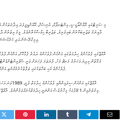
މި ސަމިޓްގައި ޔޫއެންއޯޑީސީ، އިންޓަރޕޯލް، ޔުނިސެފް، ޔޫއެންޑީޕީފަދަ އިދާރަތަކުން ބައި
ދާއިރަގެ ތަޖުރިބަކާރުން ބައިވެރިވެ، ތަޖުރިބާ ޙިއްސާކުރާނެއެވެ. މީގެ އިތުރުން ދާ
އިމިގްރޭޝަން އަދި ކަރެކްޝަނަލް ސަރވިސްފަދަ އިދާރާތަކުގެ އަންހެން އޮފިސަރުންވެސް ބައިވެރިވެއެވެ.
ރާއްޖޭގައި ފުލުހުންގެ ޚިދުމަތުގައި އަންހެން ފުލުހުންގެ ދަޢުރު ފުޅާކޮށް، އަންހެން ފުލު
ފުލުހުންގެ އެކި ބަހާތަކުގައި ތަފާތުކުރުމެއްނެތި އަންހެން ފުލުހުންނަށް ކުރިއަރާ ދިއުމުގެ ފުރުޞަތުތައް ދަނީ ފަހިކޮށްދެމުންނެވެ.
މިގެތެރެއިން 1 ބޭފުޅަކު މިހާރުވެސް އަންނަނީ ޚިދުމަތްކުރައްވަމުންނެވެ. ރާއްޖޭގައި ފުލުހުންގެ ޚިދުމަތުގެ ގާތްގަނޑަކަށް %20އަކީ އަންހެން ފުލުހުންނެވެ.
k
Twitter
Pinterest
LinkedIn
Tumblr
Telegram
Email