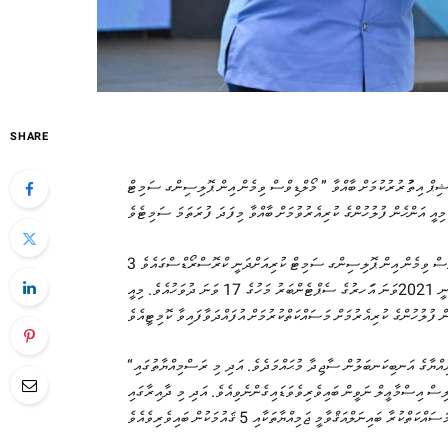
SHARE
ޑަޝިޕް އިތުުރުރުކުމަށް ބާއްވާ ” މޯލްޑިވްސް ވިމެން އިން ޕޮލިސިންގ ސަމިޓް
އަންހެން ފުލުހުން ކުރިއެރުވުމަށް ވިމަން އިން ޕޮލިސިން ކޮމިޓީ އިފްތިތާހުކޮށްފަވަނީ 2021ވަނަ އަަހރުގެ ސެޕްޓެންބަރު މަހުގެ 17 ވަނަ ދުވަހުއެވެ. މިއީ
“ވިމެން އިން ޕޮލިސިން ސަމިޓް 2025” ސަމިޓް ފަށްޓަވައިދެއްވީ ރައީސުލްޖުމްހުރިއްޔާގެ އަނބިކަނބަލުން ސާޖިދާ މުޙައްމަދެވެ. އަދި މި ރަސްމިއްޔާތުގައި
ސް އިސްމާޢީލް ނަވީން ބައިވެރިވެވަޑައިގެންނެވިއެވެ. އަދި މި ދާއިރާގައި