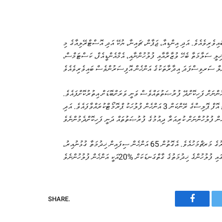
ވެރިވެއެވެ. އަދި އިންޑިއާ، ޖަޕާން، ޗައިނާ، ޔުކޭ އަދި އޮސްޓްރޭލިއާގެ މި
ޚިލީ ސަލާމަތާ ބެހޭ ވުޒާރާއާއި ފުލުހުންނާއި، އެމްއެންޑީއެފް، ކަސްޓަމްސް،
ހުންނަށް ފަހިކޮށްދޭ ފުރުޞަތުތައްވެސް ވަނީ ވަރަށްބޮޑަށް އިތުރުކޮށްފައެވެ.
އެގޮތުން މިދިޔަ އަހަރުގެ މަރޗް މަހު، ފުރަތަމަ ފަހަރަށް ވަނީ ސްޕްރިންޓެންޑެންޓް އޮފް ޕޮލިސްގެ ރޭންކަން 3 އަންހެން ފުލުހަކު ޕްރޮމޯޓްކުރައްވާފައެވެ. އަދި
ރާއްޖޭގައި އަންހެން ސިފައިންނާއި ފުލުހުންގެ ޚިދުމަތް ފެށީ، 1989ވަނަ އަހަރުގެ މަރޗްމަހުއެވެ. އެގޮތުން 65 އަންހެން ސިފައިން ޚިދުމަތާ ގުޅުނުއިރު،
SHARE.
Faceboo