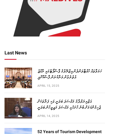
Last News
ހަމަލާތައް ހުއްޓާލަންދެން އިޒްރޭލުގެ ޕާސްޕޯޓުގައި ރާއްޖެ
އެތެރެވުން މަނާކުރަން ފާސްކޮށްފި
APRIL 15, 2025
އަޒްމިރަލްދާގެ މައްސަލަ ބަލަނީ ވަކި ފަރާތަކަށް
ޖެހިގެންކަމަށް ބުނެ ހުށަހެޅި މައްސަލަ މަޖިލީހުން ބަލަނީ
APRIL 14, 2025
52 Years of Tourism Development