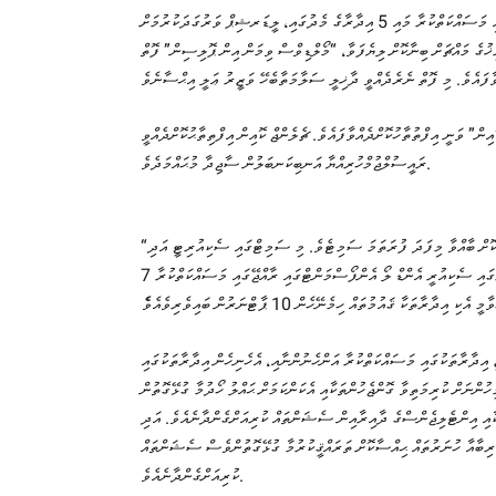
މި ރަސްމިއްޔާތުގައި ވަނީ ސަލާމަތަ ރައްކާތެރިކަން ކަށަވަރުކުރުމުގައި ރާއްޖޭގައި މަސައްކަތްކުރާ މައި 5 އިދާރާގެ މެދުގައި، ލީޑަރޝިޕް ވަރުގަދަކުރުމަށް
ޚުގެ މައްޗަށް ބިނާކޮށް ލިޔެފަވާ، “މޯލްޑިވްސް ވިމަން އިން ޕޮލިސިން” ފޮތް
ިން” ވަނީ އިފްތުތާހުކޮށްދެއްވާފައެވެ. ޗެލެންޖް ކޮއިން އިފްތިތާޙުކޮށްދެއްވީ
ރައީސުލްޖުމްހުރިއްޔާ އަނބިކަނބަލުން ސާޖިދާ މުޙައްމަދެވެ.
“ވިމެން އިން ޕޮލިސިން ސަމިޓް 2025″އަކީ ރާއްޖޭގައި އަންހެން ފުލުހުންނަށް ޚާއްސަކޮށް ބާއްވާ މިފަދަ ފުރަތަމަ ސަމިޓެވެ. މި ސަމިޓްގައި ސެކިއުރިޓީ އަދި
ޤާނޫނީ ތަންފީޒީ ދާއިރާއިން 50އަށްވުރެ ގިނަ ފަރާތުން ބައިވެރިވެއެވެ. އޭގެތެރޭގައި ސެކިއުރީ އެންޑް ލޯ އެންފޯސްމަންޓްގައި ރާއްޖޭގައި މަސައްކަތްކުރާ 7
 އިދާރާތަކުގައި މަސައްކަތްކުރާ އަންހެނުންނާއި، އެހެނިހެން އިދާރާތަކުގައި
ުންނަށް ކުރިމަތިވާ ގޮންޖެހުންތަކާއި އެކަންކަމަށް ޙައްލު ހޯދުމާ ގުޅޭގޮތުން
ކާއި އިންޓެލިޖެންސްގެ ދާއިރާއިން ސެޝަންތައް ކުރިއަށްގެންދާނެއެވެ. އަދި
ުރިބާއާ ހުނަރުތައް ޙިއްސާކޮށް ތަރައްޤީކުރުމާ ގުޅޭގޮތުންވެސް ސެޝަންތައް
ކުރިއަށްގެންދާނެއެވެ.