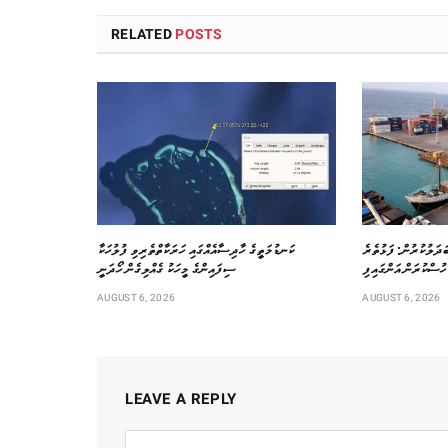
RELATED
POSTS
ަދަލުކުރުން: ފަޅުތެރެ
ކަނޑުމަތީގެ ހާދިސާއެއްގައި ހަރަކާތްތެރިވި ފުލުހަކާ
ހުސްކުރަން އަންގައިފި
ސިފައިންގެ މީހަކު ގެއްލިގެން ހޯދަނީ
AUGUST 6, 2026
AUGUST 6, 2026
LEAVE A REPLY