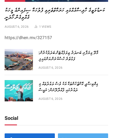
ކަނޑުމަތީގެ ހާދިސާއެއްގައި ހަރަކާތްތެރިވި ފުލުހަކާ ސިފައިންގެ މީހަކު
ގެއްލިގެން ހޯދަނީ
AUGUST 6, 2026
1
VIEWS
https://dhen.mv/327157
މާލޭ ވިޔަފާރި ބަނދަރު ތިލަފުއްޓަށް ބަދަލުކުރުން:
ފަޅުތެރެ ހުސްކުރަން އަންގައިފި
AUGUST 6, 2026
އިޤްތިޞާދީ ގޮންޖެހުންތަކާ އެކު ވެސް ވަޢުދުތައް މި
ދައުރުގައި ފުއްދާދޭނަން: ރައީސް
AUGUST 6, 2026
Social