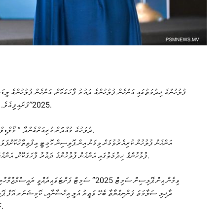
ފުލުހުންގެ ޚިދުމަތުގައި އަންހެން ފުލުހުންގެ ދައުރު ފާހަގަކޮށް، އަންހެން ފުލުހުންގެ ލީ
2025″ފަށައިފިިއެވެ. މިއީ އަންހެން ފުލުހުންގެ ކުރިއެރުވުމަށް ބާއްވާ މިފަދަ ފުރަތަމަ ސަމިޓެވެ.
3 ދުވަހުގެ މުއްދަަށް ކުރިއަށްގެންދާ ” މޯލްޑިވްސް ވިމެން އިން ޕޮލިސިންގ ސަމިޓް ކުރިއަށްދަނީ ކްރޮސްރޯޑްސްގައެވެ.
ފުލުހުންގެ ޚިދުމަތުގައި އަންހެން ފުލުހުންގެ ދައުރު ފާހަގަކޮށް، އަންހެން ފުލުހުންގެ ކުރިއެރުމަށް މަސައްކަތްކުރުމަށް އުފައްދަވާފައިވާ ކޮމިޓީއެވެ.
ދާޚިލި ސަލާމަތަ ފަންނިއްޔާތާ ބެހޭ ވަޒީރު އަލީ އިހްސާނާއި، ކޮމިޝަނަރ އޮފް ޕޮލި
މަސައްކަތްކުރާ ބައިނަލްއަޤްވާމީ ޖަމިއްޔާތަކާއި 5 ޤައުމަކުން ބައިވެރިވެއެވެ.