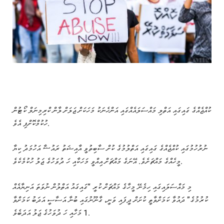
ކުއްޖެއްގެ ގައިގައި އަތްލި މައްސަލައެއްގައި އަންހެނަކު މަހަކަށް ޖަލަށް ލާން ކްރިމިނަލް ކޯޓުން
ހުކުމްކޮށްފި އެވެ.
ނުރުހުމުގައި ކުއްޖެއްގެ ގައިގައި އަތްލުމުގެ ކުށް ސާބިތުވީ އާއިޝަތު ރައުޟާ އަހުމަދު ކިޔާ
މީހެއްގެ މައްޗަށެވެ. އޭނަގެ މައްޗަށް އިއްވީ މަހަކާއި ހަ ދުވަހުގެ ޖަލު ހުކުމެކެވެ.
މި މައްސަލައިގައި ހިމެނޭ މީހާގެ މައްޗަށް ކުރީ “ގައިގައު އަތްލުން ނުވަތަ އަނިޔާއެއް
ކުރުމުގެ” ދައުވާ ކަމަށްވާތީ ކުށަށް ދީފައި ވަނީ، ގާނޫނުގައި ބުނާ އަސާސީ އަދަބު ކަމަށްވާ
1 މަހާއި ހަ ދުވަހުގެ ޖަލު އަދަބެވެ.