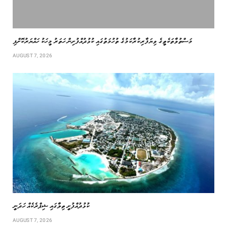
މަސްތުވާތަކެތީގެ ވިޔަފާރިކުރާކަމުގެ ތުހުމަތުގައި ކުޅުދުއްފުށިން ހަތަރު މީހަކު ހައްޔަރުކޮށްފި
AUGUST 7, 2026
ކުޅުދުއްފުށީ ތިލާގައި ޝިޕްރެކެއް ހަދަނީ
AUGUST 7, 2026