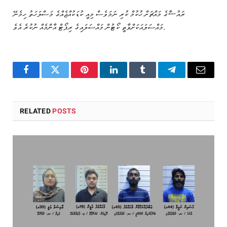
ރައުޟާގެ މައްޗަށް ހުކުމް ކުރި ނަމަވެސް މިއީ ކުޑަކުއްޖެއްގެ މަސްލަހަތު ހިމެނޭ
މައްސަލައަކަށްވާތީ ކޯޓުން މައްސަލައިގެ ރިޕޯޓް އާންމެއް ނުކުރެ އެވެ.
Facebook
Twitter
Pinterest
LinkedIn
Tumblr
Telegram
Email
RELATED
POSTS