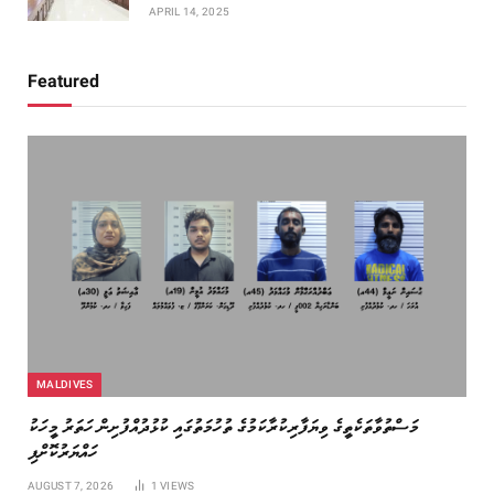
APRIL 14, 2025
Featured
MALDIVES
މަސްތުވާތަކެތީގެ ވިޔަފާރިކުރާކަމުގެ ތުހުމަތުގައި ކުޅުދުއްފުށިން ހަތަރު މީހަކު
ހައްޔަރުކޮށްފި
AUGUST 7, 2026
1
VIEWS