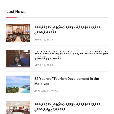
Last News
ހަމަލާތައް ހުއްޓާލަންދެން އިޒްރޭލުގެ ޕާސްޕޯޓުގައި ރާއްޖެ އެތެރެވުން
މަނާކުރަން ފާސްކޮށްފި
APRIL 15, 2025
އަޒްމިރަލްދާގެ މައްސަލަ ބަލަނީ ވަކި ފަރާތަކަށް ޖެހިގެންކަމަށް ބުނެ ހުށަހެޅި
މައްސަލަ މަޖިލީހުން ބަލަނީ
APRIL 14, 2025
52 Years of Tourism Development in the
Maldives
JANUARY 16, 2024
ހަމަލާތައް ހުއްޓާލަންދެން އިޒްރޭލުގެ ޕާސްޕޯޓުގައި ރާއްޖެ އެތެރެވުން
މަނާކުރަން ކޮމިޓީން ފާސްކޮށްފި