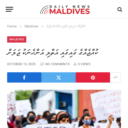
»
»
Home
Maldives
ކުއްޖެއްގެ ގައިގައި އަތްލި އަންހެނަކު ޖަލަށް
MALDIVES
ކުއްޖެއްގެ ގައިގައި އަތްލި އަންހެނަކު ޖަލަށް
OCTOBER 13, 2025
NO COMMENTS
5
VIEWS