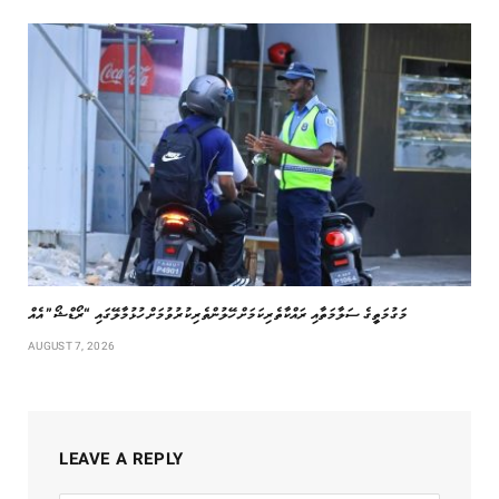
މަގުމަތީގެ ސަލާމަތާއި ރައްކާތެރިކަމަށް ހޭލުންތެރިކުރުވުމަށް ހުޅުމާލޭގައި “ރޯޑްޝޯ” އެއް
AUGUST 7, 2026
LEAVE A REPLY