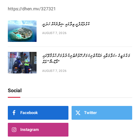
https://dhen.mv/327321
ކުޅުދުއްފުށީ ތިލާގައި ޝިޕްރެކެއް ހަދަނީ
AUGUST 7, 2026
މަގުމަތީގެ ސަލާމަތާއި ރައްކާތެރިކަމަށް ހޭލުންތެރިކުރުވުމަށް ހުޅުމާލޭގައި
“ރޯޑްޝޯ” އެއް
AUGUST 7, 2026
Social
Facebook
Twitter
Instagram