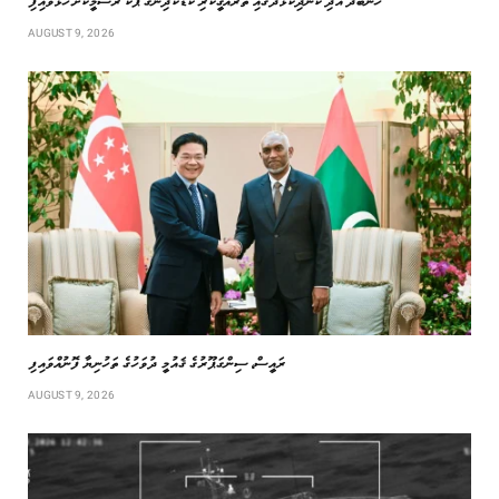
ހެނބަދޫ އަދި ކެނދިކުޅުދޫގައި ތަރައްޤީކުރި ކުޑަކުދިންގެ ޕާކު ރަސްމީކޮށް ހުޅުވައިފި
AUGUST 9, 2026
ރައީސް، ސިންގަޕޫރުގެ ޤައުމީ ދުވަހުގެ ތަހުނިޔާ ފޮނުއްވައިފި
AUGUST 9, 2026