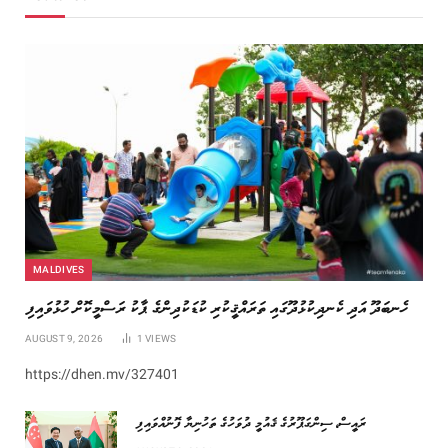
MALDIVES
ހެނބަދޫ އަދި ކެނދިކުޅުދޫގައި ތަރައްޤީކުރި ކުޑަކުދިންގެ ޕާކު ރަސްމީކޮށް ހުޅުވައިފި
AUGUST 9, 2026
1
VIEWS
https://dhen.mv/327401
ރައީސް، ސިންގަޕޫރުގެ ޤައުމީ ދުވަހުގެ ތަހުނިޔާ ފޮނުއްވައިފި