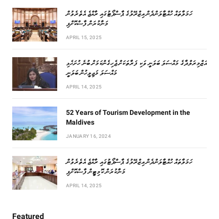
ހަމަލާތައް ހުއްޓާލަންދެން އިޒްރޭލުގެ ޕާސްޕޯޓުގައި ރާއްޖެ އެތެރެވުން
މަނާކުރަން ފާސްކޮށްފި
APRIL 15, 2025
އަޒްމިރަލްދާގެ މައްސަލަ ބަލަނީ ވަކި ފަރާތަކަށް ޖެހިގެންކަމަށް ބުނެ ހުށަހެޅި
މައްސަލަ މަޖިލީހުން ބަލަނީ
APRIL 14, 2025
52 Years of Tourism Development in the
Maldives
JANUARY 16, 2024
ހަމަލާތައް ހުއްޓާލަންދެން އިޒްރޭލުގެ ޕާސްޕޯޓުގައި ރާއްޖެ އެތެރެވުން
މަނާކުރަން ކޮމިޓީން ފާސްކޮށްފި
APRIL 14, 2025
Featured