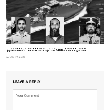
ގެއްލުނު މީހުން ހޯދުމަށް 7400 އަކަ ނޯޓިކަލް މޭލަށްވުރެ ބޮޑު ސަރަހައްދެއް ބަލައިފި
AUGUST 9, 2026
LEAVE A REPLY