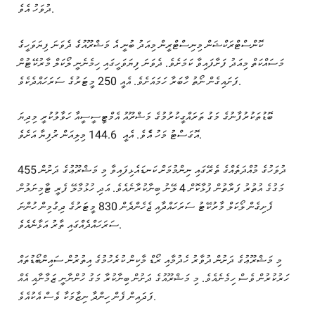
ދުވަހު އެވެ.
ކޮންސްޓްރަކްޝަން މިނިސްޓްރީން މިއަދު ބުނީ އެ މަޝްރޫއުގެ ދެވަނަ ފިޔަވަހީގެ
މަސައްކަތް މިއަދު ފަށާފައިވާ ކަމަށެވެ. ދެވަނަ ފިޔަވަހީގައި ހިމެނެނީ ލޯކަލް މާރުކޭޓުން
ފަށައިގެން ނޯތު ހާބަރާ ހަމައަށެވެ. އެއީ 250 މީޓަރުގެ ސަރަހައްދެކެވެ.
ބޮޑުތަކުރުފާނުގެ މަގު ތަރައްގީކުރުމުގެ މަޝްރޫއު އެމްޓީސީސީއާ ހަވާލުކުރީ މިދިޔަ
އޮގަސްޓު މަހު އެެވެ. އެއީ 144.6 މިލިއަން ރުފިޔާ އަށެވެ.
455 ދުވަހުގެ މުއްދަތެއްގެ ތެރޭގައި ނިންމުމަށް ކަނޑައެޅިފައިވާ މި މަޝްރޫޢުގެ ދަށުން
މަގުގެ އުތުރު ފަރާތުން ފުޅާކޮށް 4 ލޭނު ބިނާކުރާނެއެވެ. އަދި ހުޅުމާލޭ ފެރީ ޓާމިނަލުން
ފެށިގެން ލޯކަލް މާރުކޭޓު ސަރަހައްދާއި ޖެހެންދެން 830 މީޓަރުގެ ދިގުމިން ހުންނަ
ސަރަހައްދެއްގައި ތާރު އަޅާނެއެވެ.
މި މަޝްރޫޢުގެ ދަށުން ދުވާރު ހެދުމާއި ރޯޑް މާކިން ކުރެހުމުގެ އިތުރުން ސައިންބޯޑުތައް
ހަރުކުރުން ވެސް ހިމެނެއެވެ. މި މަޝްރޫއުގެ ދަށުން ބިނާކުރާ މަގު ހުންނާނީ ޒަމާނާއި އެއް
ފަދައިން ފެން ހިންދާ ނިޒާމަކާ ވެސް އެކުއެވެ.