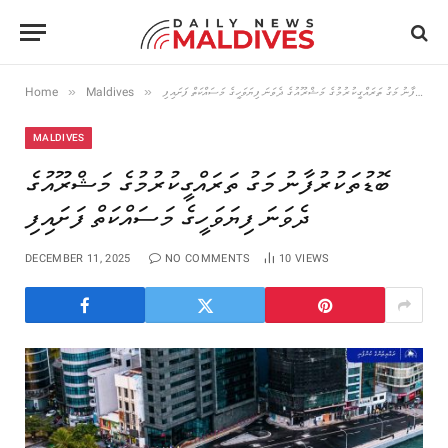
»
»
Home
Maldives
ބޮޑުތަކުރުފާނު މަގު ތަރައްގީކުރުމުގެ މަޝްރޫއުގެ ދެވަނަ ފިޔަވަހީގެ މަސައްކަތް ފަށައިފި
MALDIVES
ބޮޑުތަކުރުފާނު މަގު ތަރައްގީކުރުމުގެ މަޝްރޫއުގެ
ދެވަނަ ފިޔަވަހީގެ މަސައްކަތް ފަށައިފި
DECEMBER 11, 2025
NO COMMENTS
10
VIEWS