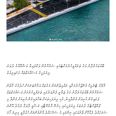
ބޮޑުތަކުރުފާނު މަގު ތަރައްގީކުރުމަށްޓަކައި ސަރުކާރުން ފަށާފައިވާ މަޝްރޫއުގެ ދެވަނަ
ފިޔަވަހީގެ މަސައްކަތްތައް ފަށައިފިއެވެ.
މާލޭގެ ޓްރެފިކް މެނޭޖުކުރުމަށާއި ރައްޔިތުންނަށް މަގުތައް އަމާންތަނަކަށް ހެދުމުގެ ގޮތުން
ސަރުކާރުން ބޮޑުތަކުރުފާނު މަގު ޒަމާނީ ފެންވަރުގައި ތަރައްގީކުރުމަށް މަސައްކަތްތައް
ފަށައިގެން ކުރިއަށް ގެންދާއިރު، އެކި ފިޔަވަހިތަކަށް ބަހާލައިގެން ކުރިއަށް ގެންދާ މި
ޕްރޮޖެކްޓުގެ ފުރަތަމަ ފިޔަވަހީގައި ހިމެނޭ މާރުކޭޓާއި ރަސްމީ ފާލަމާ ދެމެދު އޮންނަ
ސަރަހައްދު ފުޅާކޮށް ތާރުއަޅައި ނިންމައި އެ ސަރަަހައްދު އާންމުންނަށް ހުޅުވާލީ މިދިޔަ ހޯމަ