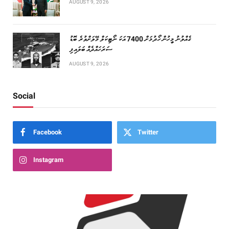
AUGUST 9, 2026
ގެއްލުނު މީހުން ހޯދުމަށް 7400 އަކަ ނޯޓިކަލް މޭލަށްވުރެ ބޮޑު
ސަރަހައްދެއް ބަލައިފި
AUGUST 9, 2026
Social
Facebook
Twitter
Instagram