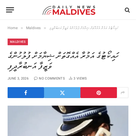
»
»
Home
Maldives
ހައިކޯޓުގެ އަމުރާ އެއްގޮތަށް ޝިޔާމަށް ފުލުހުންގެ ވަޒީފާ އަނބުރާދީފި
MALDIVES
ހައިކޯޓުގެ އަމުރާ އެއްގޮތަށް ޝިޔާމަށް ފުލުހުންގެ
ވަޒީފާ އަނބުރާދީފި
JUNE 3, 2026
NO COMMENTS
3
VIEWS