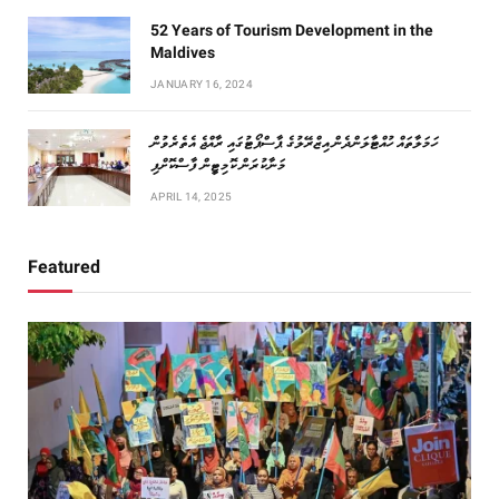
52 Years of Tourism Development in the
Maldives
JANUARY 16, 2024
ހަމަލާތައް ހުއްޓާލަންދެން އިޒްރޭލުގެ ޕާސްޕޯޓުގައި ރާއްޖެ އެތެރެވުން
މަނާކުރަން ކޮމިޓީން ފާސްކޮށްފި
APRIL 14, 2025
Featured