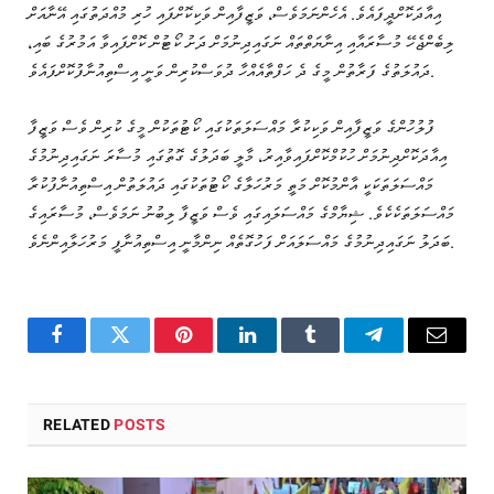
އިއާދަކޮށްދީފައެވެ. އެހެންނަމަވެސް، ވަޒީފާއިން ވަކިކޮށްފައި ހުރި މުއްދަތުގައި އޭނާއަށް
ލިބެންޖެހޭ މުސާރައާއި އިނާޔަތްތައް ނަގައިދިނުމަށް ދަށު ކޯޓުން ކޮށްފައިވާ އަމުރުގެ ބައި،
ދައުލަތުގެ ފަރާތުން މީގެ ދެ ހަފްތާއެއްހާ ދުވަސްކުރިން ވަނީ އިސްތިއުނާފުކޮށްފައެވެ.
ފުލުހުންގެ ވަޒީފާއިން ވަކިކުރާ މައްސަލަތަކުގައި ކޯޓުތަކުން މީގެ ކުރިން ވެސް ވަޒީފާ
އިއާދަކޮށްދިނުމަށް ހުކުމްކޮށްފައިވާއިރު، މާލީ ބަދަލުގެ ގޮތުގައި މުސާރަ ނަގައިދިނުމުގެ
މައްސަލަތަކަކީ އާންމުކޮށް މަތީ މަރުހަލާގެ ކޯޓުތަކުގައި ދައުލަތުން އިސްތިއުނާފުކުރާ
މައްސަލަތަކެކެވެ. ޝިޔާމްގެ މައްސަލައިގައި ވެސް ވަޒީފާ ލިބުނު ނަމަވެސް، މުސާރައިގެ
ބަދަލު ނަގައިދިނުމުގެ މައްސަލައަށް ފަހުގޮތެއް ނިންމާނީ އިސްތިއުނާފީ މަރުހަލާއިންނެވެ.
Facebook
Twitter
Pinterest
LinkedIn
Tumblr
Telegram
Email
RELATED
POSTS