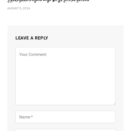
އުކުޅަހުގައި އަލަށް ހެދި ވޮލީ ކޯޓު ރައީސް ރަސްމީކޮށް ހުޅުއްވައިދެއްވައިފި
AUGUST 5, 2026
LEAVE A REPLY