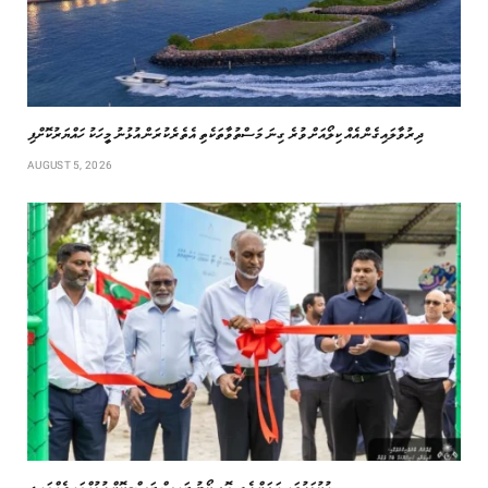
‏ދިރުވާލައިގެން އެއް ކިލޯއަށް ވުރެ ގިނަ މަސްތުވާތަކެތި އެތެރެކުރަން އުޅުނު މީހަކު ހައްޔަރުކޮށްފި
AUGUST 5, 2026