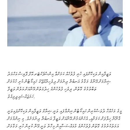
ވަޒީފާއިން ވަކިކޮށްފައި ހުރި ފުލުހެއް ކަމަށްވާ އިންސްޕެކްޓަރ އޮފް ޕޮލިސް އަޙްމަދު
ޝިޔާމަށް އޭނާގެ މަގާމު އަނބުރާ ދިނުމަށް ދިވެހިރާއްޖޭގެ ހައިކޯޓުން ކުރި ހުކުމަށް
ތަބާވުމުގެ ގޮތުން، ދިވެހި ފުލުހުންގެ ޚިދުމަތުން އޭނާއަށް އަލުން ވަޒީފާ
ހަމަޖައްސައިދީފިއެވެ.
މީގެ މަހެއްހާ ދުވަސްކުރިން ހައިކޯޓުން ނިންމާފައި ވަނީ ޝިޔާމް ވަޒީފާއިން ވަކިކޮށްފައިވަނީ
ގާނޫނާ ޚިލާފަށް ކަމަށާއި، އެހެންކަމުން އޭނާއަށް ވަޒީފާ އަނބުރާ ދިނުމަށެވެ. މި ނިންމުމަށް
އަމަލުކުރުމުގެ ގޮތުން ފުލުހުންގެ މުއައްސަސާއިން މިހާރު ވަނީ އޭނާ ކުރިން ހުރި މަގާމަށް