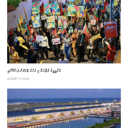
އެމްޑީޕީގެ މުޒާހަރާ މި މަހުގެ 13އަށް ފަސްކޮށްފި
AUGUST 5, 2026