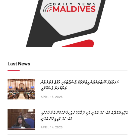
Last News
ހަމަލާތައް ހުއްޓާލަންދެން އިޒްރޭލުގެ ޕާސްޕޯޓުގައި ރާއްޖެ އެތެރެވުން
މަނާކުރަން ފާސްކޮށްފި
APRIL 15, 2025
އަޒްމިރަލްދާގެ މައްސަލަ ބަލަނީ ވަކި ފަރާތަކަށް ޖެހިގެންކަމަށް ބުނެ ހުށަހެޅި
މައްސަލަ މަޖިލީހުން ބަލަނީ
APRIL 14, 2025