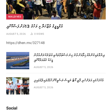
MALDIVES
އެމްޑީޕީގެ މުޒާހަރާ މި މަހުގެ 13އަށް ފަސްކޮށްފި
AUGUST 5, 2026
0
VIEWS
https://dhen.mv/327148
‏ދިރުވާލައިގެން އެއް ކިލޯއަށް ވުރެ ގިނަ މަސްތުވާތަކެތި އެތެރެކުރަން އުޅުނު
މީހަކު ހައްޔަރުކޮށްފި
AUGUST 5, 2026
އުކުޅަހުގައި އަލަށް ހެދި ވޮލީ ކޯޓު ރައީސް ރަސްމީކޮށް ހުޅުއްވައިދެއްވައިފި
AUGUST 5, 2026
Social