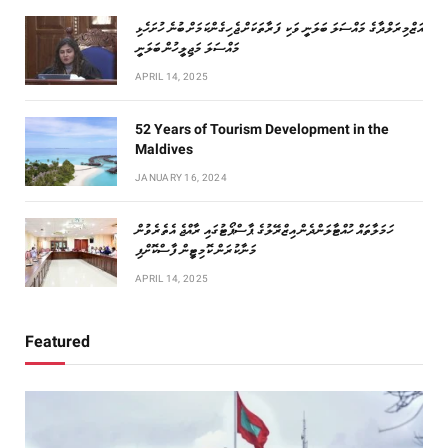
އަޒްމިރަލްދާގެ މައްސަލަ ބަލަނީ ވަކި ފަރާތަކަށް ޖެހިގެންކަމަށް ބުނެ ހުށަހެޅި
މައްސަލަ މަޖިލީހުން ބަލަނީ
APRIL 14, 2025
52 Years of Tourism Development in the
Maldives
JANUARY 16, 2024
ހަމަލާތައް ހުއްޓާލަންދެން އިޒްރޭލުގެ ޕާސްޕޯޓުގައި ރާއްޖެ އެތެރެވުން
މަނާކުރަން ކޮމިޓީން ފާސްކޮށްފި
APRIL 14, 2025
Featured