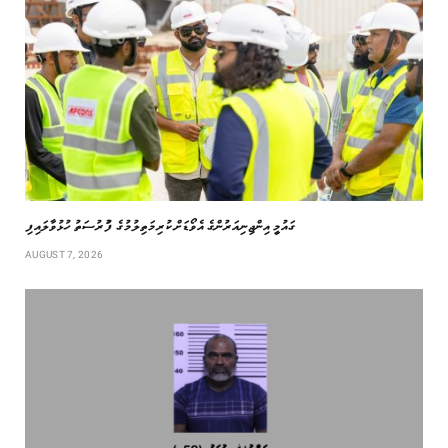
ގައުމީ އިންޖިނިއަރުންގެ އެވޯޑަށް ކުރިމަތިލުމުގެ ފުުރުސަތު ހުޅުވާލައިފި
AUGUST 7, 2026