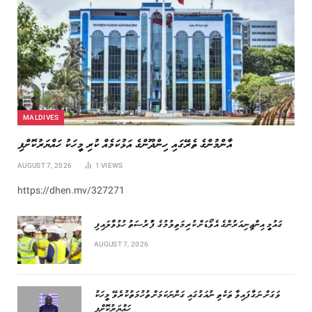
MALDIVES
އާންމުންގެ ތެރޭގައި ހިންދޫންގެ އަޅުކަމެއް ކުރި މީހަކު ހައްޔަރުކޮށްފި
AUGUST 7, 2026
1
VIEWS
https://dhen.mv/327271
ގައުމީ އިންޖިނިއަރުންގެ އެވޯޑަށް ކުރިމަތިލުމުގެ ފުުރުސަތު ހުޅުވާލައިފި
AUGUST 7, 2026
ވަގަށް ނަގާފައިވާ ތަކެތި ނުއަގުގައި ގަންނަކަމަށް ތުހުމަތުކުރެވޭ މީހަކު
ހައްޔަރުކޮށްފި