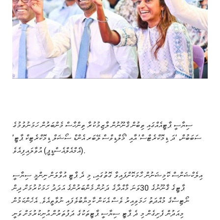
ސިޔާސީ ޕާޓީއެއްގައި ތިބުން ޤާނޫނުން ލާޒިމުކުރާ ތިންހާސް މެންބަރުން ހަމަނުވުމުގެ
ސަބަބުން، ‘ދަ ޑިމޮކްރެޓްސް’ އާއި ‘މޯލްޑިވްސް ލޭބަރ އެންޑް ސޯޝަލް ޑިމޮކްރެޓިކް ޕާޓީ’
(އެމްއެލްއެސްޑީޕީ) އުވާލައިފިއެވެ.
އިލެކްޝަންސް ކޮމިޝަނުން ހާމަކޮށްފައިވާ ގޮތުގައި، މި ދެ ޕާޓީ އުވާލަން ނިންމީ ސިޔާސީ
ޕާޓީގެ ޤާނޫނުގެ 30ވަނަ މާއްދާގެ ދަށުން މެންބަރުންގެ އަދަދު ހަމަކުރުމަށް ދިން
ނޯޓިސްގެ މުއްދަތު ހަމަވިއިރު ވެސް އެކަން ކާމިޔާބުވެފައި ނުވާތީއެވެ. އެހެންކަމުން
މިއަދުން ފެށިގެން މި ދެ ޕާޓީ ސިޔާސީ ޕާޓީތަކުގެ ދަފުތަރުން އުނިކުރުމަށް ވަނީ