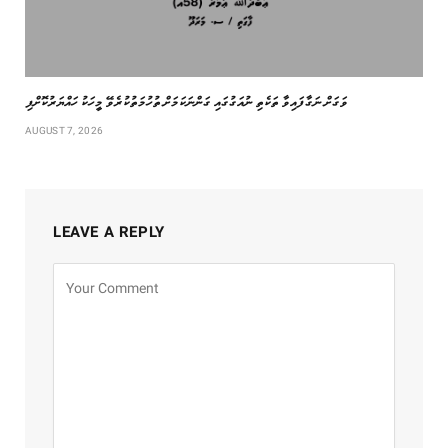
ވަގަށް ނަގާފައިވާ ތަކެތި ނުއަގުގައި ގަންނަކަމަށް ތުހުމަތުކުރެވޭ މީހަކު ހައްޔަރުކޮށްފި
AUGUST 7, 2026
LEAVE A REPLY