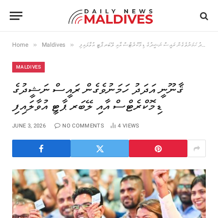
»
»
Home
Maldives
ޤާނޫނީ އަދަދު ހަމަނުވެގެން ރައީސް ނަޝީދުގެ ޑިމޮކްރެޓްސް އާއި ލޭބަރ ޕާޓީ އުވާލައިފި
MALDIVES
ޤާނޫނީ އަދަދު ހަމަނުވެގެން ރައީސް ނަޝީދުގެ
ޑިމޮކްރެޓްސް އާއި ލޭބަރ ޕާޓީ އުވާލައިފި
JUNE 3, 2026
NO COMMENTS
4
VIEWS