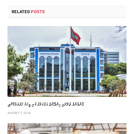
RELATED
POSTS
އާންމުންގެ ތެރޭގައި ހިންދޫންގެ އަޅުކަމެއް ކުރި މީހަކު ހައްޔަރުކޮށްފި
AUGUST 7, 2026