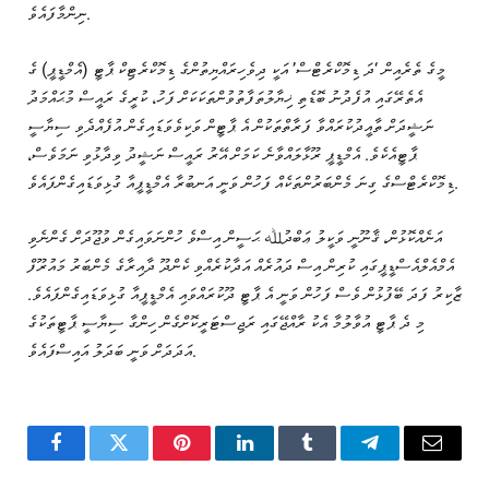
ނިންމާފައެވެ.
މީގެ ތެރެއިން ‘ދަ ޑިމޮކްރެޓްސް’ އަކީ ދިވެހިރައްޔިތުންގެ ޑިމޮކްރެޓިކް ޕާޓީ (އެމްޑީޕީ) ގެ
އެތެރޭގައި އުފެދުނު ބޮޑެތި ޚިޔާލުތަފާތުވުންތަކަކަށް ފަހު، ކުރީގެ ރައީސް މުޙައްމަދު
ނަޝީދަށް ތާއީދުކުރައްވާ ފަރާތްތަކުން އެ ޕާޓީން ވަކިވެވަޑައިގެން އުފެއްދެވި ސިޔާސީ
ޕާޓީއެކެވެ. އެމްޑީޕީ ރޫޅާލައްވާނެ ކަމަށް އޭރު ރައީސް ނަޝީދު ވިދާޅުވި ނަމަވެސް،
ޑިމޮކްރެޓްސްގެ ގިނަ މެންބަރުންތަކެއް ފަހުން ވަނީ އަނބުރާ އެމްޑީޕީއާ ގުޅިވަޑައިގެންފައެވެ.
އަނެއްކޮޅުން، ޤާނޫނީ ވަކީލު ޢަބްދުﷲ ޙަސީން އިސްވެ ހުންނަވައިގެން ވުޖޫދަށް ގެންނެވި
އެމްއެލްއެސްޑީޕީގައި ކުރިން އިސް ދައުރެއް އަދާކުރެއްވި ކެންދޫ ދާއިރާގެ މެންބަރު މައުރޫފް
ޒާކިރު ފަދަ ބޭފުޅުން ވެސް ފަހުން ވަނީ އެ ޕާޓީ ދޫކުރައްވައި އެމްޑީޕީއާ ގުޅިވަޑައިގެންފައެވެ.
މި ދެ ޕާޓީ އުވާލުމާ އެކު ރާއްޖޭގައި ރަޖިސްޓަރީކޮށްގެން ހިންގާ ސިޔާސީ ޕާޓީތަކުގެ
އަދަދަށް ވަނީ ބަދަލު އައިސްފައެވެ.
Facebook
Twitter
Pinterest
LinkedIn
Tumblr
Telegram
Email