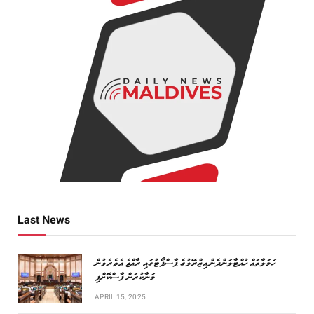
Last News
ހަމަލާތައް ހުއްޓާލަންދެން އިޒްރޭލުގެ ޕާސްޕޯޓުގައި ރާއްޖެ އެތެރެވުން
މަނާކުރަން ފާސްކޮށްފި
APRIL 15, 2025