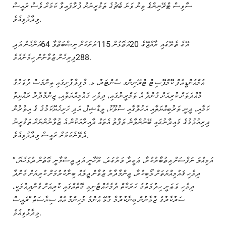
ސާވިސް ޓްރޭނިންގެ ތިން ވަނަ ބެޗުގެ ތަމްރީނަށް ފުރާފައިވާ ކަމަށް ވެސް ރައީސް
ވިދާޅުވިއެވެ.
އޭގެ ތެރޭގައި ރާއްޖޭގެ 20އަތޮޅުން 115ރަށަކަށް ނިޞްބަތްވާ 64އަންހެން އަދި
288ފިރިހެން ޒުވާނުން ހިމެނެއެވެ.
އެމްއެންޑީއެފް ކޮމްޕޮސިޓް ޓްރޭނިންގ ސެންޓަރު، ޅ. މާފިލާފުށިގައި ތިންމަސް ދުވަހުގެ
މުއްދަތަށް ކުރިއަށް ގެންދާ އެ ތަމްރީނުގައި، ދިވެހި ގައުމިއްޔަތާއި، ޒިންމާދާރު ރައްޔިތު
ކަމާއި، ދީނީ ތަރުބިއްޔަތާއި އަހުލާގާއި ސުލޫކު، ލީޑާޝިޕް، އަދި ހަށިހެޔޮކަމުގެ ގެ އިތުރުން
ދިރިއުޅުމުގެ މައިދާނުގައި ބޭނުންވާނެ ތަފާތު އެތައް ދާއިރާއަކުން އެ ޒުވާނުންނަށް ތަމްރީނު
ދެވޭނެކަމަށް ރައީސް ވިދާޅުވިއެވެ.
“އަމިއްލަ ނަފްސަށް އިތުބާރުކުރާ، ޢަގީދާ ވަރުގަދަ، ރޫހާނީ އަދި ޖިސްމާނީ ގޮތުން ދުޅަހެޔޮ،
ދިވެހި ޤައުމިއްޔަތަށް ލޯބިކުރާ، ޒިންމާދާރު ޒުވާން ޖީލެއް ބިނާކުރުމަށް ކުރިޔަށް ގެންދާ
ދިވެހި ވަޠަނީ ހިދުމަތުގެ ޙަރަކާތް ދެމެހެއްޓެނިވި ގޮތެއްގައި ކުރިއަށް ގެންދިއުމަކީ،
ސަރުކާރުގެ ޒުވާނުން ބިނާކުރުމާ ގުޅޭ އެންމެ މުހިންމު އެއް ސިޔާސަތު”ރައީސް
ވިދާޅުވިއެވެ.