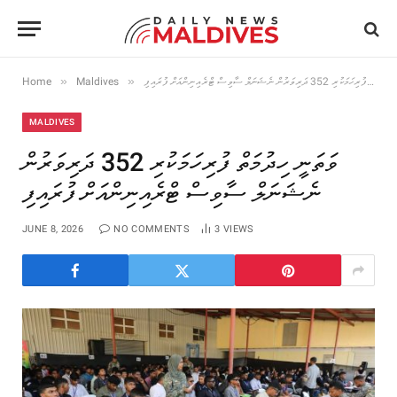
»
»
Home
Maldives
ވަތަނީ ހިދުމަތް ފުރިހަމަކުރި 352 ދަރިވަރުން ނެޝަނަލް ސާވިސް ޓްރެއިނިންއަށް ފުރައިފި
MALDIVES
ވަތަނީ ހިދުމަތް ފުރިހަމަކުރި 352 ދަރިވަރުން
ނެޝަނަލް ސާވިސް ޓްރެއިނިންއަށް ފުރައިފި
JUNE 8, 2026
NO COMMENTS
3
VIEWS