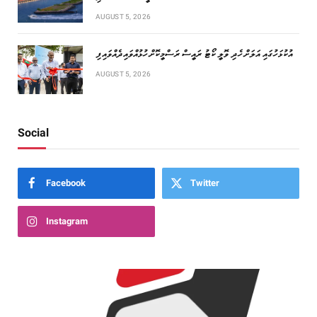
AUGUST 5, 2026
އުކުޅަހުގައި އަލަށް ހެދި ވޮލީ ކޯޓު ރައީސް ރަސްމީކޮށް ހުޅުއްވައިދެއްވައިފި
AUGUST 5, 2026
Social
Facebook
Twitter
Instagram