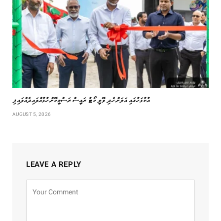
އުކުޅަހުގައި އަލަށް ހެދި ވޮލީ ކޯޓު ރައީސް ރަސްމީކޮށް ހުޅުއްވައިދެއްވައިފި
AUGUST 5, 2026
LEAVE A REPLY