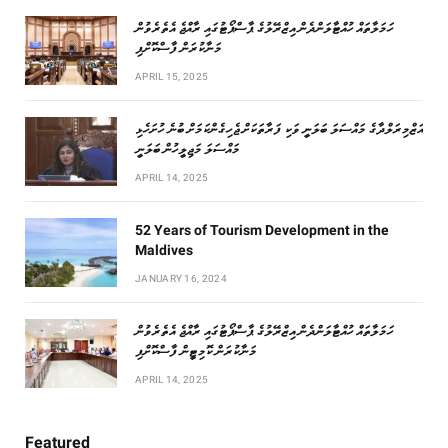
ހަމަލާތައް ހުއްޓާލަންދެން އިޒްރޭލުގެ ޕާސްޕޯޓުގައި ރާއްޖެ އެތެރެވުން
މަނާކުރަން ފާސްކޮށްފި
APRIL 15, 2025
އަޒްމިރަލްދާގެ މައްސަލަ ބަލަނީ ވަކި ފަރާތަކަށް ޖެހިގެންކަމަށް ބުނެ ހުށަހެޅި
މައްސަލަ މަޖިލީހުން ބަލަނީ
APRIL 14, 2025
52 Years of Tourism Development in the
Maldives
JANUARY 16, 2024
ހަމަލާތައް ހުއްޓާލަންދެން އިޒްރޭލުގެ ޕާސްޕޯޓުގައި ރާއްޖެ އެތެރެވުން
މަނާކުރަން ކޮމިޓީން ފާސްކޮށްފި
APRIL 14, 2025
Featured