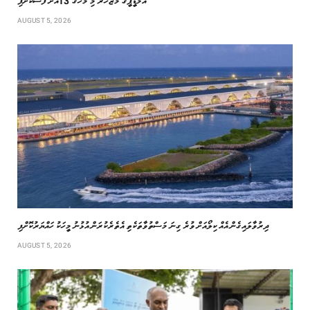
އެމްޑީޕީގެ މުޒާހަރާ މި މަހުގެ 13އަށް ފަސްކޮށްފި
AUGUST 5, 2026
‏ދިރުވާލައިގެން އެއް ކިލޯއަށް ވުރެ ގިނަ މަސްތުވާތަކެތި އެތެރެކުރަން އުޅުނު މީހަކު ހައްޔަރުކޮށްފި
AUGUST 5, 2026