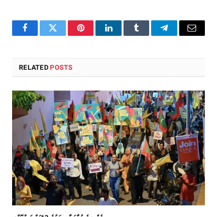
Facebook
Twitter
Pinterest
LinkedIn
Tumblr
Telegram
Email
RELATED
POSTS