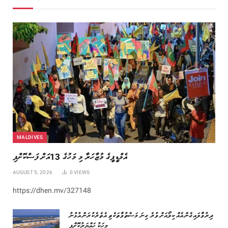
MALDIVES
އެމްޑީޕީގެ މުޒާހަރާ މި މަހުގެ 13އަށް ފަސްކޮށްފި
AUGUST 5, 2026
0
VIEWS
https://dhen.mv/327148
‏ދިރުވާލައިގެން އެއް ކިލޯއަށް ވުރެ ގިނަ މަސްތުވާތަކެތި އެތެރެކުރަން އުޅުނު
މީހަކު ހައްޔަރުކޮށްފި