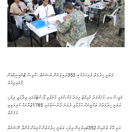
ވަތަނީ ހިދުމަތް ފުރިހަމަކުރި 352ދަރިވަރުން ނެޝަނަލް ސާވިސް ޓްރެއިނިންއަށް
ފުރައިފިއެވެ.
ރައީސް ޑރ. މުހައްމަދު މުއިއްޒު މިއަދު އެކްސްގައި ކުރެއްވި ޕޯސްޓެއްގައި ވިދާޅުވީ ދިވެހި
ވަތަނީ ހިދުމަތުގެ ތަމްރީނަށް ހުޅުވާލި ދެވަނަ ފުރުސަތުގައި 1785ޒުވާނަކު ކުރިމަތިލި
ކަމަށެވެ.
އަދި އޭގެ ތެރެއިން 352ބައިވެރިން ދިވެހި ވަތަނީ ހިދުމަތުން ކުރިއަށް ގެންދާ ނޭޝަނަލް