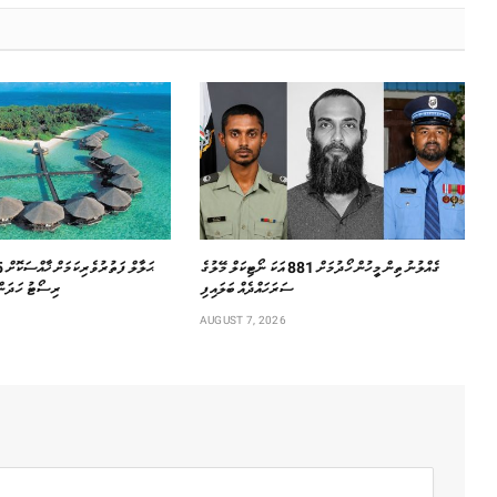
ގެއްލުނު ތިން މީހުން ހޯދުމަށް 881 އަކަ ނޯޓިކަލް މޭލުގެ
ސަރަހައްދެއް ބަލައިފި
ރިސޯޓު ހަދަން 
AUGUST 7, 2026