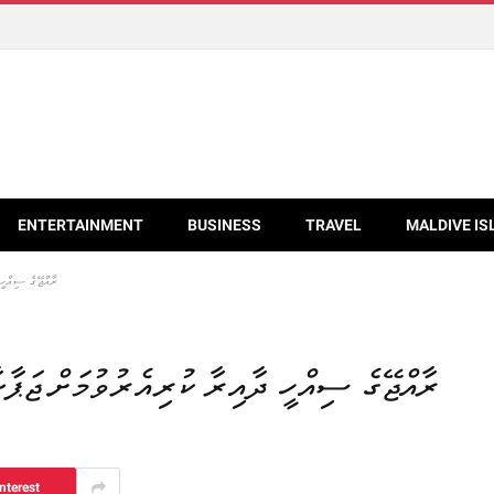
ENTERTAINMENT
BUSINESS
TRAVEL
MALDIVE IS
ރާއްޖޭގެ ސިއްހީ 
ރާއްޖޭގެ ސިއްހީ ދާއިރާ ކުރިއެރުވުމަށް ޖަޕާނ
nterest