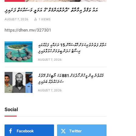
އައު ވަޤްފު އިމާރާތް “ދާރުލްއަރްޤަމް”ގެ އަމަލީ މަސައްކަތް ފަށައިފި
AUGUST 7, 2026
1
VIEWS
https://dhen.mv/327301
ޙަލާލް ފަތުރުވެރިކަމަށް ޚާއްސަކޮށް 15 ރަށަކާއި ފަޅެއްގައި
ރިސޯޓު ހަދަން ބީލަމަށް ހުޅުވާލައިފި
AUGUST 7, 2026
ގެއްލުނު ތިން މީހުން ހޯދުމަށް 881 އަކަ ނޯޓިކަލް މޭލުގެ
ސަރަހައްދެއް ބަލައިފި
AUGUST 7, 2026
Social
Facebook
Twitter