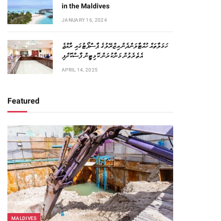
in the Maldives
JANUARY 16, 2024
ހަމަލާތައް ހުއްޓާލަންދެން އިޒްރޭލުގެ ޕާސްޕޯޓުގައި ރާއްޖެ
އެތެރެވުން މަނާކުރަން ކޮމިޓީން ފާސްކޮށްފި
APRIL 14, 2025
Featured
MALDIVES