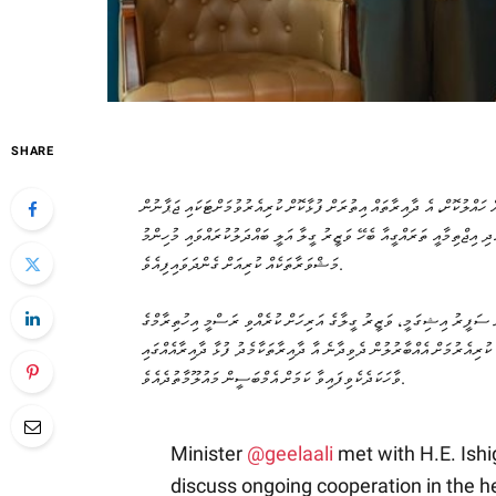
SHARE
 ހައްލުކޮށް، އެ ދާއިރާތައް އިތުރަށް ފުޅާކޮށް ކުރިއެރުވުމަށްޓަކައި ޖަޕާނުން
ި އިޖްތިމާއީ ތަރައްގީއާ ބެހޭ ވަޒީރު ގީލާ އަލީ ބައްދަލުކުރައްވައި މުހިންމު
މަޝްވަރާތަކެއް ކުރިއަށް ގެންދަވައިފިއެވެ.
ީ ސަފީރު އިޝިގަމީ، ވަޒީރު ގީލާގެ އަރިހަށް ކުރެއްވި ރަސްމީ އިހުތިރާމްގެ
ކުރިއެރުމަށް އެއްބާރުލުން ދެވިދާނެ އާ ދާއިރާތަކާމެދު ފުޅާ ދާއިރާއެއްގައި
ވާހަކަދެކެވިފައިވާ ކަމަށް އެމްބަސީން މައުލޫމާތުދެއެވެ.
Minister
@geelaali
met with H.E. Ish
discuss ongoing cooperation in the he