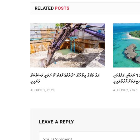
RELATED
POSTS
ޙަލާލް ފަތުރުވެރިކަމަށް ޚާއްސަކޮށް 15 ރަށަކާއި ފަޅެއްގައި
އައު ވަޤްފު އިމާރާތް “ދާރުލްއަރްޤަމް”ގެ އަމަލީ މަސައްކަތް
ބީލަމަށް ހުޅުވާލައިފި
ފަށައިފި
AUGUST 7, 2026
AUGUST 7, 2026
LEAVE A REPLY