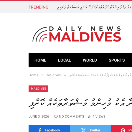
TRENDING
އައު ވަޤްފު އިމާރާތް “ދާރުލްއަރްޤަމް”ގެ އަމަލީ މަސައްކަތް ފަށައިފި
HOME
LOCAL
WORLD
SPORTS
»
»
Home
Maldives
ދާއިރާ ކުރިއެރުވުމަށް ޖަޕާނާ އެކު މުހިންމު މަޝްވަރާތަކެއް ކޮށްފި
MALDIVES
ާ އެކު މުހިންމު މަޝްވަރާތަކެއް ކޮށްފި
JUNE 3, 2026
NO COMMENTS
4
VIEWS
Facebook
Twitter
Pi