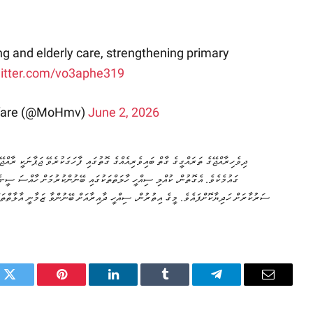
g and elderly care, strengthening primary
witter.com/vo3aphe319
elfare (@MoHmv)
June 2, 2026
ދިވެހިރާއްޖޭގެ ތަރައްގީގެ ގާތް ބައިވެރިއެއްގެ ގޮތުގައި ފާހަގަކުރެވޭ ޖަޕާނަކީ ރާއް
ގައުމެކެވެ. އެގޮތުން، ކުއްލި ސިއްހީ ހާލަތްތަކުގައި ބޭނުންކުރުމަށް ހާއްސަ ސީ-އ
ސަރުކާރަށް ހަދިޔާކޮށްފައެވެ. މީގެ އިތުރުން، ސިއްހީ ދާއިރާއަށް ބޭނުންވާ ޒަމާނީ އާލާތްތަ
k
Twitter
Pinterest
LinkedIn
Tumblr
Telegram
Email