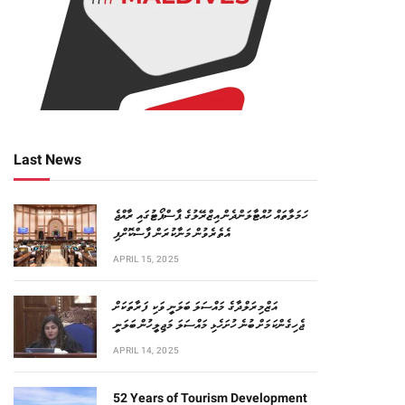
Last News
ހަމަލާތައް ހުއްޓާލަންދެން އިޒްރޭލުގެ ޕާސްޕޯޓުގައި ރާއްޖެ
އެތެރެވުން މަނާކުރަން ފާސްކޮށްފި
APRIL 15, 2025
އަޒްމިރަލްދާގެ މައްސަލަ ބަލަނީ ވަކި ފަރާތަކަށް
ޖެހިގެންކަމަށް ބުނެ ހުށަހެޅި މައްސަލަ މަޖިލީހުން ބަލަނީ
APRIL 14, 2025
52 Years of Tourism Development