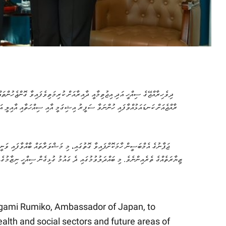
ދިވެހިރާއްޖޭގެ ސިއްހީ އަދި އިޖުތިމާއީ ދާއިރާއަށް ކުރިމަތިވެފައިވާ ގޮންޖެހުންތައް
ރާއްޖެއަށް ކަނޑައަޅުއްވާފައި ހުންނަވާ ސަފީރު އިޝިގަމީ އާއި ސިއްހަތާއި އާއިލީ އަދ
ޖަޕާނުގެ އެމްބަސީން ހާމަކޮށްފައިވާ ގޮތުގައި، މި މަޝްވަރާތައް ބާއްވާފައި ވަނ
ޒިޔާރަތެއްގެ ތެރެއިންނެވެ. މި ބައްދަލުވުމުގައި ދެ ގައުމު ގުޅިގެން ސިއްހީ ނިޒާމުގެ 
igami Rumiko, Ambassador of Japan, to
alth and social sectors and future areas of