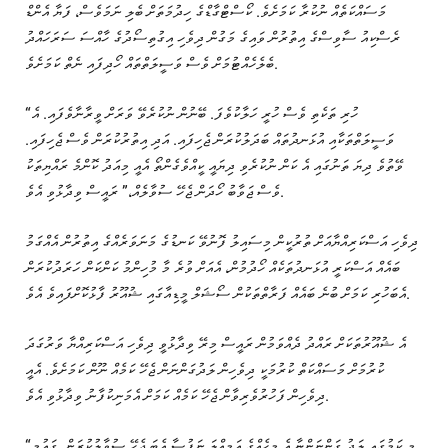
މަސައްކަތެއް ނުކުރާ ކަމަށެވެ. ކޯސްޓްގާޑްގެ ހިދުމަތަށް ބެލި ނަމަވެސް، ފަޔާ އެންޑް
ރެސްކިއު ސާވިސްގެ އިތުރުން ވައިގެ މަގުން ދިވެހި އިގުތިސޯދުގެ ހާއްސަ ސަރަހައްދު
ބެލެހެއްޓުމަށް ވެސް ވަސީލަތްތައް ހޯދިފައި ނެތް ކަމަށެވެ.
“ހުރި ތަކެތި ވެސް ހުރީ ހަލާކުވެފަ. ބޭނުން ނުކުރެވޭ ވަރަށް ވީރާނާވެފައި. އެ
ވަސީލަތްތަކާއި އުޅަނދުތައް ބަދަލުކުރަން ޖެހިފައި. އަދި އިތުރުކުރަން ވެސް ޖެހިފައި.
ވޭތުވެ ދިޔަ ތަނުގައި އެ ކަން ނުކުރެވި ދިޔައީ ކީއްވެގެންތޯ އެއީ މިއަދު ކޮންމެ ރައްޔިތަކު
ވެސް ޖަވާބު ހޯދަން ޖެހޭ ސުވާލެއް،” ރައީސް ވިދާޅުވި އެވެ.
ދިވެހި އަސްކަރިއްޔާއަށް ތުރުކީން މިސައިލު ފޮނުވޭ ކަނޑުގެ މަނަވަރެއްގެ އިތުރުން އެއްގަމު
ބައެއް އަސްކަރީ އުޅަނދުތަކެއް ހޯދުމުން، އެއަށް ވުރެ މާ މުހިންމު ކަންކަން ހަރަދުކުރަން
އެބަހުރި ކަމަށް ބުނެ ބައެއް ފަރާތްތަކުން ސޯޝަލް މީޑިއާގައި ޝުއޫރު ފާޅުކޮށްފައިވެ އެވެ.
އެ ޝުއޫރުތަކަށް ރައްދު ދެއްވަމުން ރައީސް މިރޭ ވިދާޅުވީ ދިވެހި އަސްކަރިއްޔާ ވަރުގަދަ
ކުރުމަށް މަސައްކަތް ކުރުމަކީ ދިވެހިން ލަދުގަންނަން ޖެހޭ ކަމެއް ނޫން ކަމަށެވެ. އެއީ
ދިވެހިން ފަހުރުވެރިވާން ޖެހޭ ކަމެއް ކަމަށް އެމަނިކުފާނު ވިދާޅުވި އެވެ.
“މި ކަމުގައި ލަދު ގަންނަންޏާ އެ މީހެއްގެ އަމިއްލަ ނަފުސާ އެބަ ޖެހޭ ސުވާލުކުރަން. ގައުމީ