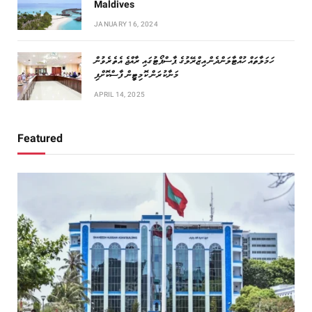
Maldives
JANUARY 16, 2024
ހަމަލާތައް ހުއްޓާލަންދެން އިޒްރޭލުގެ ޕާސްޕޯޓުގައި ރާއްޖެ އެތެރެވުން
މަނާކުރަން ކޮމިޓީން ފާސްކޮށްފި
APRIL 14, 2025
Featured