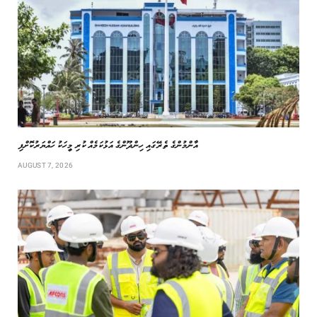
އާންމުންގެ ތެރޭގައި ހިންދޫންގެ އަޅުކަމެއް ކުރި މީހަކު ހައްޔަރުކޮށްފި
AUGUST 7, 2026