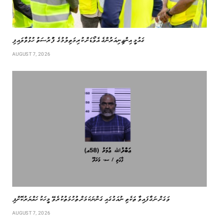
ގައުމީ އިންޖިނިއަރުންގެ އެވޯޑަށް ކުރިމަތިލުމުގެ ފުުރުސަތު ހުޅުވާލައިފި
AUGUST 7, 2026
ވަގަށް ނަގާފައިވާ ތަކެތި ނުއަގުގައި ގަންނަކަމަށް ތުހުމަތުކުރެވޭ މީހަކު ހައްޔަރުކޮށްފި
AUGUST 7, 2026