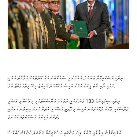
ދިވެހި އަސްކަރިއްޔާ ވަރުގަދަ ކުރުމަށް މި ސަރުކާރުން ކުރާ ހޭދަތަކަށް މަލާމާތް ކުރަނީ
ގައުމީ ލޯބި ނެތް މީހުން ކަމަށް ރައީސް މުހައްމަދު މުއިއްޒު މިރޭ ވިދާޅުވެއްޖެ އެވެ.
ދިވެހި ސިފައިންގެ 133 ވަނަ އަހަރީ ދުވަހުގެ މުނާސަބަތުގައި މިރޭ ބޭއްވި ރަސްމީ
ޖަލްސާގައި ވާހަކަ ދައްކަވަމުން ރައީސް ވިދާޅުވީ އަސްކަރީ ގޮތުން ގައުމު މިނިވަން ކުރުމަކީ
ވަރަށް މުހިންމު މަސައްކަތެއް ކަމަށެވެ.
އެމަނިކުފާނު ވިދާޅުވީ ވޭތުވެ ދިޔަ ތަނުގައި އަސްކަރިއްޔާ ވަރުގަދަ ކުރުމަށް އެއްވެސް