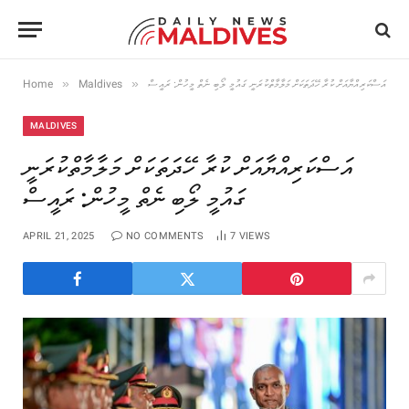
»
»
އަސްކަރިއްޔާއަށް ކުރާ ހޭދަތަކަށް މަލާމާތްކުރަނީ ގައުމީ ލޯބި ނެތް މީހުން: ރައީސް
Maldives
Home
MALDIVES
އަސްކަރިއްޔާއަށް ކުރާ ހޭދަތަކަށް މަލާމާތްކުރަނީ
ގައުމީ ލޯބި ނެތް މީހުން: ރައީސް
APRIL 21, 2025
NO COMMENTS
7
VIEWS