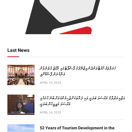
Last News
ހަމަލާތައް ހުއްޓާލަންދެން އިޒްރޭލުގެ ޕާސްޕޯޓުގައި ރާއްޖެ އެތެރެވުން
މަނާކުރަން ފާސްކޮށްފި
APRIL 15, 2025
އަޒްމިރަލްދާގެ މައްސަލަ ބަލަނީ ވަކި ފަރާތަކަށް ޖެހިގެންކަމަށް ބުނެ ހުށަހެޅި
މައްސަލަ މަޖިލީހުން ބަލަނީ
APRIL 14, 2025
52 Years of Tourism Development in the