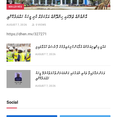
MALDIVES
އާންމުންގެ ތެރޭގައި ހިންދޫންގެ އަޅުކަމެއް ކުރި މީހަކު ހައްޔަރުކޮށްފި
AUGUST 7, 2026
0
VIEWS
https://dhen.mv/327271
ގައުމީ އިންޖިނިއަރުންގެ އެވޯޑަށް ކުރިމަތިލުމުގެ ފުުރުސަތު ހުޅުވާލައިފި
AUGUST 7, 2026
ވަގަށް ނަގާފައިވާ ތަކެތި ނުއަގުގައި ގަންނަކަމަށް ތުހުމަތުކުރެވޭ މީހަކު
ހައްޔަރުކޮށްފި
AUGUST 7, 2026
Social