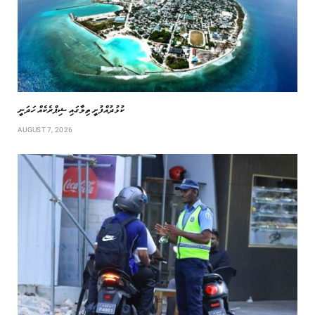
ކުޅުދުއްފުށީ ތިލާގައި ޝިޕްރެކެއް ހަދަނީ
AUGUST 7, 2026