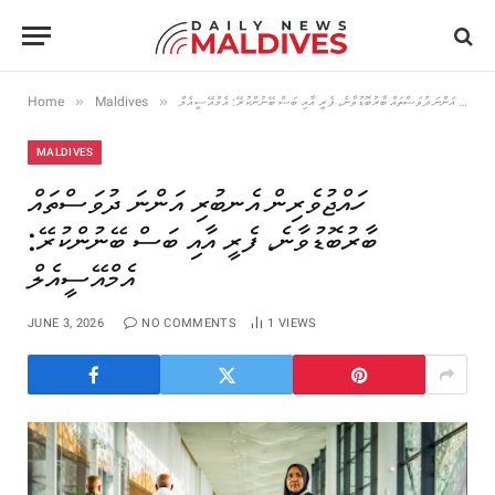
»
»
Home
Maldives
ހައްޖުވެރިން އެނބުރި އަންނަ ދުވަސްތައް ބާރުބޮޑުވާނެ، ފެރީ އާއި ބަސް ބޭނުންކުރޭ: އެމްއޭސީއެލް
MALDIVES
ހައްޖުވެރިން އެނބުރި އަންނަ ދުވަސްތައް
ބާރުބޮޑުވާނެ، ފެރީ އާއި ބަސް ބޭނުންކުރޭ:
އެމްއޭސީއެލް
JUNE 3, 2026
NO COMMENTS
1
VIEWS