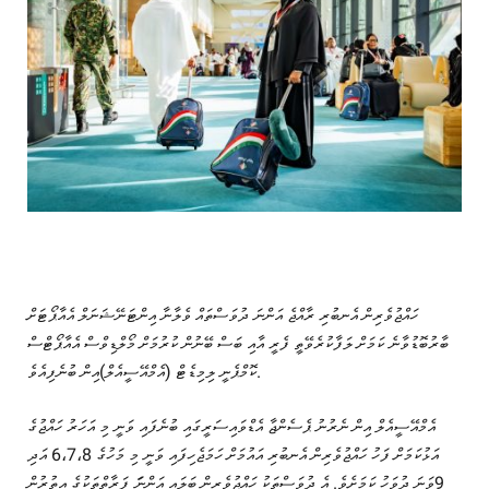
ހައްޖުވެރިން އެނބުރި ރާއްޖެ އަންނަ ދުވަސްތައް ވެލާނާ އިންޓަނޭޝަނަލް އެއާޕޯޓަށް
ބާރުބޮޑުވާނެ ކަމަށް ލަފާކުރެވޭތީ ފެރީ އާއި ބަސް ބޭނުން ކުރުމަށް މޯލްޑިވްސް އެއާޕޯޓްސް
ކޮމްޕެނީ ލިމިޑެޓް (އެމްއޭސީއެލް)އިން ބުނެފިއެވެ.
އެމްއޭސީއެލް އިން ނެރުނު ޕެސެންޖާ އެޑްވައިސަރީގައި ބުނެފައި ވަނީ މި އަހަރު ހައްޖުގެ
އަޅުކަމަށް ފަހު ހައްޖުވެރިން އެނބުރި އައުމަށް ހަމަޖެހިފައި ވަނީ މި މަހުގެ 6،7،8 އަދި
9ވަނަ ދުވަހު ކަމަށެވެ. އެ ދުވަސްތަކު ހައްޖުވެރިން ބަލައި އަންނަަ ފަރާތްތަކުގެ އިތުރުން