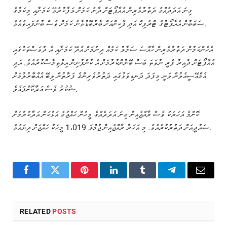
ގިނަ އަދަދެއްގެ ދަތުރުވެރިން އެއާޕޯޓަށް ދާނެ ކަމަށް ލަފާކުރެވޭ ކަމަށާއި މިކަމުގެ
ސަބަބުން އެއާޕޯޓުގެ ޓްރެފިކް އަދި ޕާކިންއަށް ބާރުބޮޑުވާނެ ކަމަށް ވެސް ބުނެފައިވެއެވެ.
އެހެންކަމުން ދަތުރުވެރިން ހާއްސަ ސަމާލު ކަމެއް ދިނުމަށް އެދޭ ކަމަށާއި އެ ދުވަސްތަކުގައި
އެއާޕޯޓަށް ދާއިރު ފެރީ ނުވަތަ ބަސް ބޭނުންކުރުމަށް އެ ކުންފުނިން އިލްތިމާސްކުރެއެވެ. އަދި
އެމްއޭސީއެލުން ވަނީ މިފަދަ ދަނޑިވަޅުގައި ދަތުރުވެރިންގެ ފަރާތުން ލިބޭ އެއްބާރުލުމަށް
ޝުކުރު ވެސް އަދާކޮށްފައެވެ.
ކޮންމެ އަހަރަކު ވެސް ރާއްޖެއިން ގިނަ އަދަދެއްގެ މީހުން ހައްޖުގެ އަޅުކަން އަދާކުރުމަށް
ސައުދީއަށް ދަތުރުކުރެއެވެ. މި އަހަރު ރާއްޖެއިން ޖުމްލަ 1،019 މީހަކު ހައްޖަށް ދިޔައެވެ.
Facebook
Twitter
Pinterest
LinkedIn
Tumblr
Telegram
Email
RELATED
POSTS