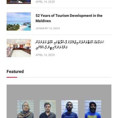
APRIL 14, 2025
52 Years of Tourism Development in the
Maldives
JANUARY 16, 2024
ހަމަލާތައް ހުއްޓާލަންދެން އިޒްރޭލުގެ ޕާސްޕޯޓުގައި ރާއްޖެ އެތެރެވުން
މަނާކުރަން ކޮމިޓީން ފާސްކޮށްފި
APRIL 14, 2025
Featured