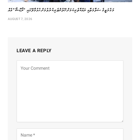
މަގުމަތީގެ ސަލާމަތާއި ރައްކާތެރިކަމަށް ހޭލުންތެރިކުރުވުމަށް ހުޅުމާލޭގައި “ރޯޑްޝޯ” އެއް
AUGUST 7, 2026
LEAVE A REPLY