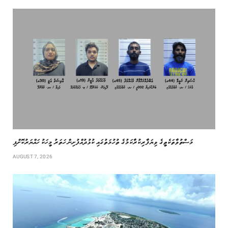
މަސްތުވާތަކެތީގެ ވިޔަފާރިކުރާކަމުގެ ތުހުމަތުގައި ކުޅުދުއްފުށިން ހަތަރު މީހަކު ހައްޔަރުކޮށްފި
AUGUST 7, 2026