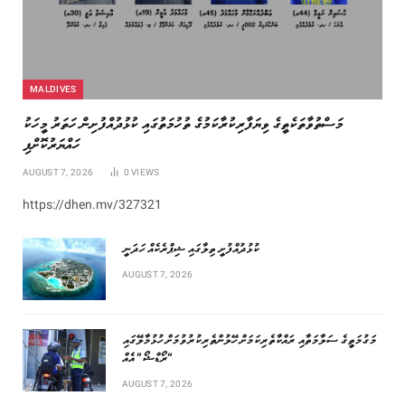
MALDIVES
މަސްތުވާތަކެތީގެ ވިޔަފާރިކުރާކަމުގެ ތުހުމަތުގައި ކުޅުދުއްފުށިން ހަތަރު މީހަކު
ހައްޔަރުކޮށްފި
AUGUST 7, 2026
0
VIEWS
https://dhen.mv/327321
ކުޅުދުއްފުށީ ތިލާގައި ޝިޕްރެކެއް ހަދަނީ
AUGUST 7, 2026
މަގުމަތީގެ ސަލާމަތާއި ރައްކާތެރިކަމަށް ހޭލުންތެރިކުރުވުމަށް ހުޅުމާލޭގައި
“ރޯޑްޝޯ” އެއް
AUGUST 7, 2026