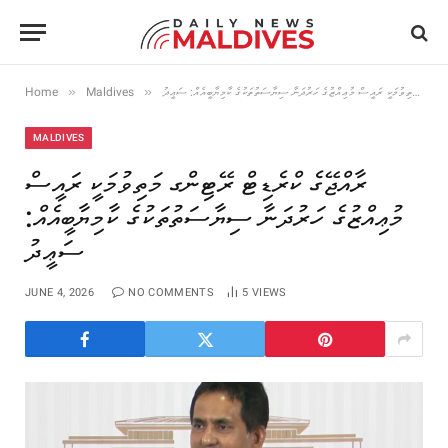
»
»
ރާއްޖޭގެ ކްރެޑިޓް ރޭޓިންގ މަތިވުމަކީ ރައީސް މުޢިއްޒުގެ ހަރުދަނާ ސިޔާސަތުތަކުގެ ކާމިޔާބީއެއް: ސަޢީދު
Maldives
Home
MALDIVES
ރާއްޖޭގެ ކްރެޑިޓް ރޭޓިންގ މަތިވުމަކީ ރައީސް
މުޢިއްޒުގެ ހަރުދަނާ ސިޔާސަތުތަކުގެ ކާމިޔާބީއެއް:
ސަޢީދު
JUNE 4, 2026
NO COMMENTS
5
VIEWS