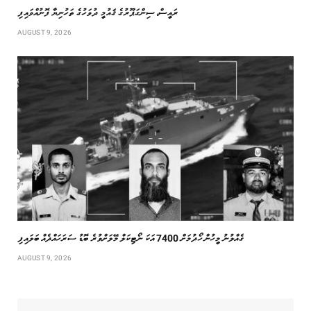
ރައީސް، ސިންގަޕޫރުގެ ޤައުމީ ދުވަހުގެ ތަހުނިޔާ ފޮނުއްވައިފި
AUGUST 9, 2026
ގެއްލުނު މީހުން ހޯދުމަށް 7400 އަކަ ނޯޓިކަލް މޭލަށްވުރެ ބޮޑު ސަރަހައްދެއް ބަލައިފި
AUGUST 9, 2026