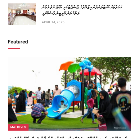
ހަމަލާތައް ހުއްޓާލަންދެން އިޒްރޭލުގެ ޕާސްޕޯޓުގައި ރާއްޖެ އެތެރެވުން
މަނާކުރަން ކޮމިޓީން ފާސްކޮށްފި
APRIL 14, 2025
Featured
MALDIVES
ހެނބަދޫ އަދި ކެނދިކުޅުދޫގައި ތަރައްޤީކުރި ކުޑަކުދިންގެ ޕާކު ރަސްމީކޮށް ހުޅުވައިފި