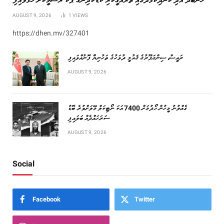
AUGUST 9, 2026
1
VIEWS
https://dhen.mv/327401
ރައީސް، ސިންގަޕޫރުގެ ޤައުމީ ދުވަހުގެ ތަހުނިޔާ ފޮނުއްވައިފި
AUGUST 9, 2026
ގެއްލުނު މީހުން ހޯދުމަށް 7400 އަކަ ނޯޓިކަލް މޭލަށްވުރެ ބޮޑު
ސަރަހައްދެއް ބަލައިފި
AUGUST 9, 2026
Social
Facebook
Twitter