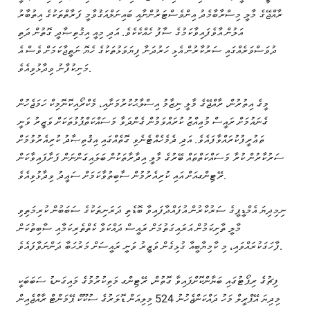
ރާއްޖޭގެ މާލީ މިސްރާބާމެދު އިންވެސްޓަރުންނާއި ބައިނަލްއަޤުވާމީ ފަރާތްތަކުގެ އިތުބާރު
އަލުން އާވެފައިވާކަމުގެ ސާފު ހެއްކެކެވެ. އަދި މިއީ އިޤުތިޞާދީ ގޮތުން ދަތި
ދުވަސްވަރެއްގައި ސަރުކާރުން އެޅި ހަރުދަނާ ފިޔަވަޅުތަކުގެ ހެޔޮ ނަތީޖާކަމަށް ވެސް އެ
މަނިކުފާނު ވިދާޅުވިއެވެ.
މީގެ އިތުރުން، ރާއްޖޭގެ މާލީ ނިޒާމު އިސްލާޙުކުރުމަށާއި، މެކްރޯއިކޮނޮމިކް ހަމަޖެހުން
ގެނައުމަށް ރައީސް މުޢިއްޒު ކުރައްވަމުން ގެންދަވާ މަސައްކަތްޕުޅުތަކަށް ވަޒީރު ވަނީ
ތަޢުރީފުކުރައްވާފައެވެ. އަދި ދެމެހެއްޓެނެވި ގޮތެއްގައި އިޤުތިޞާދު ކުރިއެރުވުމަށް
ސަރުކާރުން ކުރާ މަސައްކަތްތައް ބޭރުގެ މާލީ އިދާރާތަކުން ބަލައިގަންނަން ފަށާފައިވާކަން
ރޭޓިންގއަށް އައި ކުރިއެރުމުން ސާބިތުވާކަމަށް ސަޢީދު ވިދާޅުވިއެވެ.
ނިމިދިޔަ އެމްޑީޕީގެ ސަރުކާރުން އުފައްދާފައިވާ ބޮޑެތި ދަރަނިތަކުގެ ސަބަބުން ކުރިމަތިވި
މާލީ ތާށިކަމުން އަރައިގަތުމަށް ރައީސް ދައްކަވާ ކެތްތެރިކަމާއި ސާބިތުކަން
ފާހަގަކުރައްވައި، މި ކާމިޔާބީއާ ގުޅިގެން ވަޒީރު ވަނީ ރައީސަށް މަރުޙަބާ ދަންނަވާފައެވެ.
ފިޗުގެ ރިޕޯޓުގައި ބަޔާންކޮށްފައިވާ ގޮތުން، ރޭޓިންގ މަތިކުރުމުގެ މައިގަނޑު ސަބަބަކީ
މިދިޔަ އޭޕްރީލް މަހު ދައްކަންޖެހުނު 524 މިލިއަން ޑޮލަރުގެ ސުކޫކް ޕޭމަންޓް ރާއްޖެއިން