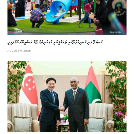
ހެނބަދޫ އަދި ކެނދިކުޅުދޫގައި ތަރައްޤީކުރި ކުޑަކުދިންގެ ޕާކު ރަސްމީކޮށް ހުޅުވައިފި
AUGUST 9, 2026