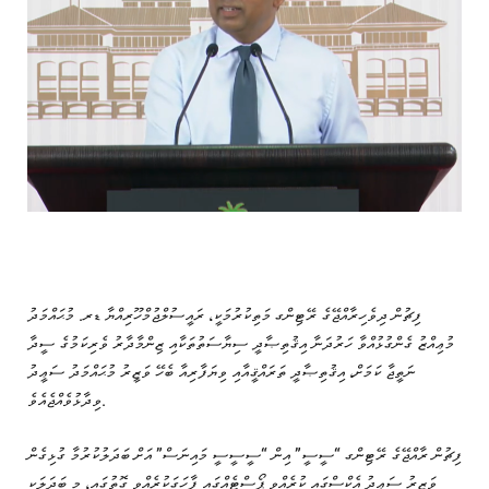
ފިޗުން ދިވެހިރާއްޖޭގެ ރޭޓިންގ މަތިކުރުމަކީ، ރައީސުލްޖުމްހޫރިއްޔާ ޑރ. މުޙައްމަދު
މުޢިއްޒު ގެންގުޅުއްވާ ހަރުދަނާ އިޤުތިޞާދީ ސިޔާސަތުތަކާއި ޒިންމާދާރު ވެރިކަމުގެ ސީދާ
ނަތީޖާ ކަމަށް، އިޤުތިޞާދީ ތަރައްޤީއާއި ވިޔަފާރިއާ ބެހޭ ވަޒީރު މުޙައްމަދު ސަޢީދު
ވިދާޅުވެއްޖެއެވެ.
ފިޗުން ރާއްޖޭގެ ރޭޓިންގ “ސީސީ” އިން “ސީސީސީ މައިނަސް” އަށް ބަދަލުކުރުމާ ގުޅިގެން
ވަޒީރު ސަޢީދު އެކްސްގައި ކުރެއްވި ޕޯސްޓެއްގައި ފާހަގަކުރެއްވި ގޮތުގައި، މި ބަދަލަކީ