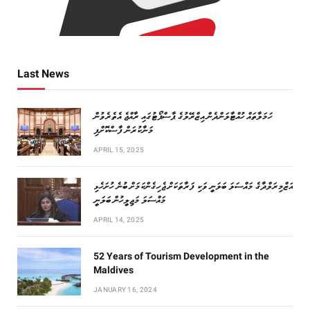
Last News
ހަމަލާތައް ހުއްޓާލަންދެން އިޒްރޭލުގެ ޕާސްޕޯޓުގައި ރާއްޖެ އެތެރެވުން
މަނާކުރަން ފާސްކޮށްފި
APRIL 15, 2025
އަޒްމިރަލްދާގެ މައްސަލަ ބަލަނީ ވަކި ފަރާތަކަށް ޖެހިގެންކަމަށް ބުނެ ހުށަހެޅި
މައްސަލަ މަޖިލީހުން ބަލަނީ
APRIL 14, 2025
52 Years of Tourism Development in the
Maldives
JANUARY 16, 2024