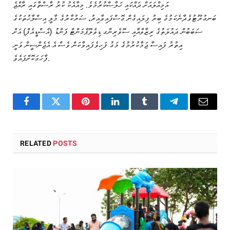
އަމިއްލައަށް ދައްކައި ޚަލާޞްކުރުމެވެ. މިއާއެކު ކުރު ރާސްތާގައި ރާއްޖެ
ބަނގުރޫޓުވެދާނެކަމުގެ ބިރު ފިލައިގެން ގޮސްފައިވާއިރު، ސަރުކާރުގެ މާލީ އިސްލާޙުތަކުގެ
ސަބަބުން ދައުލަތުގެ ރިޒާވްއާއި ސޮވެރިންގ ޑިވެލޮޕްމަންޓް ފަންޑު (އެސްޑީއެފް) އަށް
އިތުރު ފައިސާ ޖަމާކުރުމުގެ މަގު ފަހިވެފައިވާކަން ވެސް އެ އެޖެންސީން ވަނީ
ފާހަގަކޮށްފައެވެ.
Facebook
Twitter
Pinterest
LinkedIn
Tumblr
Telegram
Email
RELATED
POSTS